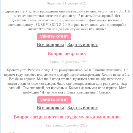
Людмила, 23 декабря 2022:
Здравствуйте.У дочери врожденная миопия высокой степени левого глаза -10,5. С 6
месяцев носит очки,постепенно дошли до -7 на левый глаз,правый- без
диоптрий.Зрение на правом- 1,0.В данный момент офтальмолог настоял и
поставили линзу . PURE VISION 2 -10. Вопрос, не слишком много диоптрий в
линзе? Что лучше в данном случае очки или линзы?
Все вопросы
|
Задать вопрос
Вопрос неврологу
Лариса, 23 декабря 2022:
Здравствуйте. Ребенок 2 года. При рождении апгар 7-8 б. Обвитие пуповиной. На
первом году немного вчд, лечение диакарб, пантогам,кортексин. Ходить начал в 1,2.
Все было хорошо. Месяца 2 назад стали выделяться вены на лбу, переносице ,
видны стали на лице капилляры. Часто стал поперхиваться до 5 раз в день, чаще
слюной . Сам активный, ест нормально. Боимся делать мрт из за наркоза. Мрт
необходим? Из за чего могут быть поперхивания? Спасибо
Все вопросы
|
Задать вопрос
Вопрос специалисту по грудному вскармливанию
Екатерина, 23 декабря 2022: