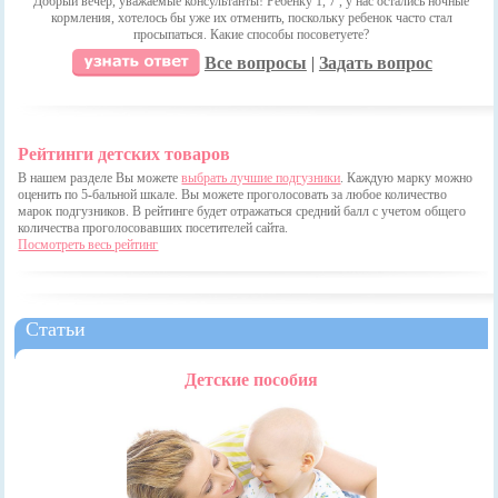
Добрый вечер, уважаемые консультанты! Ребенку 1, 7 , у нас остались ночные
кормления, хотелось бы уже их отменить, поскольку ребенок часто стал
просыпаться. Какие способы посоветуете?
Все вопросы
|
Задать вопрос
Рейтинги детских товаров
В нашем разделе Вы можете
выбрать лучшие подгузники
. Каждую марку можно
оценить по 5-бальной шкале. Вы можете проголосовать за любое количество
марок подгузников. В рейтинге будет отражаться средний балл с учетом общего
количества проголосовавших посетителей сайта.
Посмотреть весь рейтинг
Статьи
Детские пособия