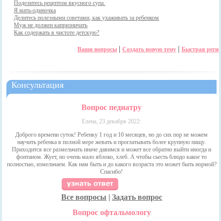
Поделитесь рецептом вкусного супа.
Я мать-одиночка
Делитесь полезными советами, как ухаживать за ребенком
Муж не должен капризничать
Как содержать в чистоте детскую?
|
|
Ваши вопросы
Создать новую тему
Быстрая реги
Консультация
Вопрос педиатру
Елена, 23 декабря 2022:
Доброго времени суток! Ребенку 1 год и 10 месяцев, но до сих пор не можем
научить ребенка в полной мере жевать и проглатывать более крупную пищу.
Приходится все размельчать иначе давимся и может все обратно выйти иногда и
фонтаном. Жует, но очень мало яблоко, хлеб. А чтобы сьесть блюдо какое то
полностью, измельчаем. Как нам быть и до какого возраста это может быть нормой?
Спасибо!
Все вопросы
|
Задать вопрос
Вопрос офтальмологу