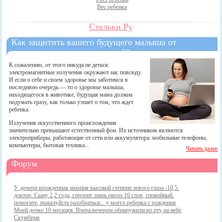
Вес ребенка
Стельки.Ру
Как защитить вашего будущего малыша от
электромагнитных излучений?
К сожалению, от этого никуда не деться:
электромагнитные излучения окружают нас повсюду.
И если о себе и своем здоровье мы заботимся в
последнюю очередь — то о здоровье малыша,
находящегося в животике, будущая мама должна
подумать сразу, как только узнает о том, что ждет
ребенка.
Излучения искусственного происхождения
значительно превышают естественный фон. Их источником являются
электроприборы, работающие от сети или аккумулятора: мобильные телефоны,
компьютеры, бытовая техника...
Читать далее
Форум
У дочери врожденная миопия высокой степени левого глаза -10,5.
доктор. Сыну 2,2 года, горорит лишь около 10 слов, спокойный.
помогите, пожалуйста разобраться... у моего ребенка с рождения
Моей дочке 10 месяцев. Вчера вечером обнаружили во рту на небе
Скумбрия