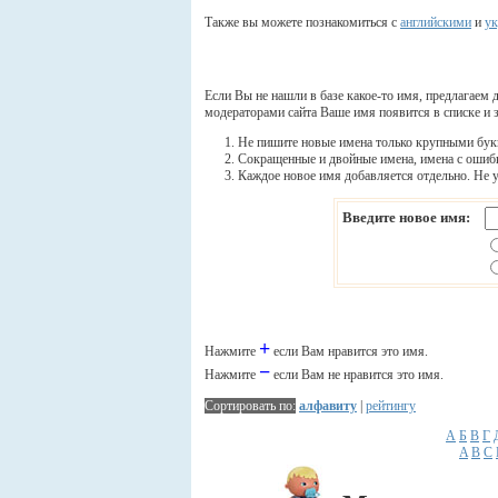
Также вы можете познакомиться с
английскими
и
ук
Если Вы не нашли в базе какое-то имя, предлагаем 
модераторами сайта Ваше имя появится в списке и з
Не пишите новые имена только крупными бук
Сокращенные и двойные имена, имена с ошиб
Каждое новое имя добавляется отдельно. Не у
Введите новое имя:
+
Нажмите
если Вам нравится это имя.
−
Нажмите
если Вам не нравится это имя.
Сортировать по:
алфавиту
|
рейтингу
А
Б
В
Г
A
B
C