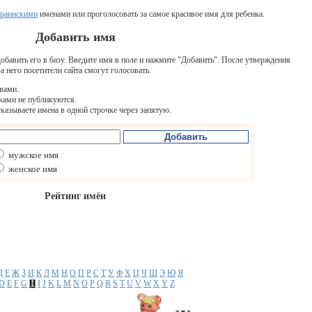
раинскими
именами или проголосовать за самое красивое имя для ребенка.
Добавить имя
добавить его в базу. Введите имя в поле и нажмите "Добавить". После утверждения
а него посетители сайта смогут голосовать.
вами.
ками не публикуются.
казываете имена в одной строчке через запятую.
мужское имя
женское имя
Рейтинг имён
Д
Е
Ж
З
И
К
Л
М
Н
О
П
Р
С
Т
У
Ф
Х
Ц
Ч
Ш
Э
Ю
Я
D
E
F
G
H
I
J
K
L
M
N
O
P
Q
R
S
T
U
V
W
X
Y
Z