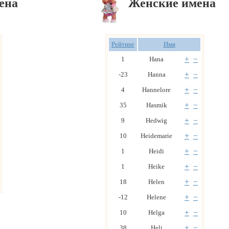
ена
Женские имена
Рейтинг
Имя
+
−
1
Hana
+
−
-23
Hanna
+
−
4
Hannelore
+
−
35
Hasmik
+
−
9
Hedwig
+
−
10
Heidemarie
+
−
1
Heidi
+
−
1
Heike
+
−
18
Helen
+
−
-12
Helene
+
−
10
Helga
+
−
38
Heli