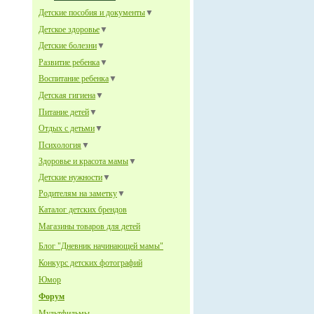
Детские пособия и документы
▼
Детское здоровье
▼
Детские болезни
▼
Развитие ребенка
▼
Воспитание ребенка
▼
Детская гигиена
▼
Питание детей
▼
Отдых с детьми
▼
Психология
▼
Здоровье и красота мамы
▼
Детские нужности
▼
Родителям на заметку
▼
Каталог детских брендов
Магазины товаров для детей
Блог "Дневник начинающей мамы"
Конкурс детских фотографий
Юмор
Форум
Мультфильмы