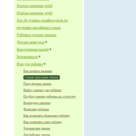
Центры развития детей
Центры развития детей
Топ-10 лучших онлайн-курсов по
изучению английского языка
Рейтинги детских товаров
Детские конкурсы
▼
Консультации врачей
▼
Беременность
▼
Имя для ребенка
▼
Как назвать малыша
Самые красивые имена
Популярные имена
Выбор имени для ребёнка
Подбор имени ребенка по отчеству
Календарь именин
Фамилия ребенка
Как поменять фамилию ребенку
Как поменять имя ребенку
Украинские имена
Английские имена