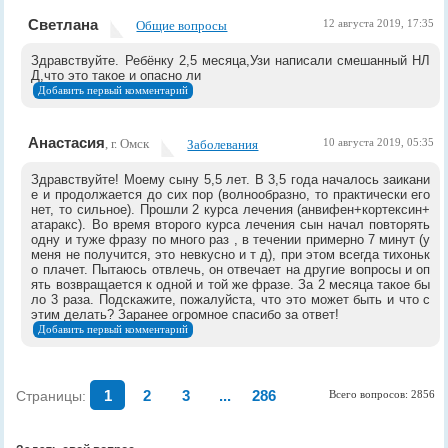
Светлана
Общие вопросы
12 августа 2019, 17:35
Здравствуйте. Ребёнку 2,5 месяца,Узи написали смешанный НЛ
Д,что это такое и опасно ли
Добавить первый комментарий
Анастасия
, г. Омск
Заболевания
10 августа 2019, 05:35
Здравствуйте! Моему сыну 5,5 лет. В 3,5 года началось заикани
е и продолжается до сих пор (волнообразно, то практически его
нет, то сильное). Прошли 2 курса лечения (анвифен+кортексин+
атаракс). Во время второго курса лечения сын начал повторять
одну и туже фразу по много раз , в течении примерно 7 минут (у
меня не получится, это невкусно и т д), при этом всегда тихоньк
о плачет. Пытаюсь отвлечь, он отвечает на другие вопросы и оп
ять возвращается к одной и той же фразе. За 2 месяца такое бы
ло 3 раза. Подскажите, пожалуйста, что это может быть и что с
этим делать? Заранее огромное спасибо за ответ!
Добавить первый комментарий
Страницы:
1
2
3
...
286
Всего вопросов: 2856