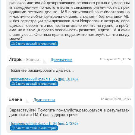
ризнаков частичной дезорганизации основного ритма с умеренны
м замедлением по частоте волн и снижению ритмичности с прех
одящими острыми дельта - МВ в затылочной зоне билатерально
и частично лобно- центральной зоне, в целом - без очаговой МВ
и без регистрации эпи-признаков а-ти.Неврологи к которым обра
щалась говорят что все незначительно лечить не нужно, и пробл
ема не в этом ,а просто особенность развития, ждите... А я очен
ь волнуюсь.. Опытные врачи, подскажите пожалуйста, что вы ду
маете?
Добавить первый комментарий
Игорь
, г. Москва
Диагностика
16 марта 2021, 17:24
Помогите расшифровать диагноз...
Прикреплённый файл 1_65 (jpg, 181Кб)
Добавить первый комментарий
Елена
Диагностика
18 июня 2020, 08:53
Здравствуйте! Помогите пожалуйста,разобраться в результатах
диагностики ГМ.У нас задержка речи
Прикреплённый файл 1_64 (jpg, 172Кб)
Добавить первый комментарий