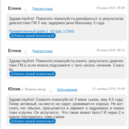
Елена
Диагностика
18 июня 2020, 08:40
Здравствуйте! Помогите пожалуйста,разобраться в результатах
диагностики ГМ.У нас задержка речи Мальчику 3 года.
Прикреплённый файл 1_63 (jpg, 172Кб)
Добавить первый комментарий
Елена
Диагностика
18 июня 2020, 08:32
Здравствуйте! Помогите,пожалуйста,понять результаты диагнос
тики ГМ,и если можно,подскажите с чего начать лечение..Спаси
бо.
Добавить первый комментарий
Юлия
, г. Новокузнецк
Заболевания
11 октября 2019, 09:49
Здравствуйте! Скажите пожалуйста! У меня сынок, ему 4,5 года.
Гипер активный, на месте не сидит, развивается хорошо. Но вот:
спать лег обычно, просыпается и заревел и задрожжал и ножки
тоже и ручки. Он испугался.. Что такое может быть? И через 2 н
едели повторилось тоже самое
Добавить первый комментарий