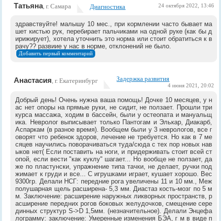
Татьяна
, г. Самара
Диагностика
24 октября 2022, 13:46
здравствуйте! малышу 10 мес., при кормлении часто бывает ма
шет кистью рук, перебирает пальчиками на одной руке (как бы д
ирижирует), хотела уточнить это норма или стоит обратиться к в
рачу?? развиие у нас в норме, отклонений не было.
Добавить первый комментарий
Задержка развития
Анастасия
, г. Екатеринбург
4 июня 2021, 20:02
Добрый день! Очень нужна ваша помощь! Дочке 10 месяцев, у н
ас нет опоры на прямые руки, не сидит, не ползает. Прошли три
курса массажа, ходим в бассейн, были у остеопата и мануальщ
ика. Невролог выписывает только Пантогам и Элькар, Диакарб,
Аспаркам (в разное время). Вообщем были у 3 неврологов, все г
оворят что ребенок здоров, лечение не требуется. Но как в 7 ме
сяцев научились поворачиваться туда/сюда с тех пор новых нав
ыков нет( Если поставить на ноги, и придерживать стоит всей ст
опой, если вести "как куклу" шагает... Но вообще не ползает, да
же по пластунски, упражнение типа тачки, не делает, ручки под
жимает к груди и все... С игрушками играет, кушает хорошо. Вес
9300гр. Делали НСГ: передние рога увеличены 11 и 10 мм., Меж
полушарная щель расширена- 5,3 мм. Диастаз кость-мозг по 5 м
м. Заключение: расширение наружных ликворных пространств, р
асширение передних рогов боковых желудочков, смещение сере
динных структур S->D 1,5мм. (незначительное). Делали Энцефа
лограмму: заключение: Умеренные изменения БЭА, г м в виде п