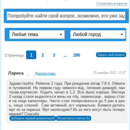
Статистика вопросов
Страницы:
1
2
3
...
286
Задать свой вопрос
Лариса
Диагностика
23 декабря 2022, 13:37
Здравствуйте. Ребенок 2 года. При рождении апгар 7-8 б. Обвити
е пуповиной. На первом году немного вчд, лечение диакарб, пан
тогам,кортексин. Ходить начал в 1,2. Все было хорошо. Месяца
2 назад стали выделяться вены на лбу, переносице , видны стал
и на лице капилляры. Часто стал поперхиваться до 5 раз в ден
ь, чаще слюной . Сам активный, ест нормально. Боимся делать
мрт из за наркоза. Мрт необходим? Из за чего могут быть поперх
ивания? Спасибо
Добавить первый комментарий
Посмотреть ответы (1)