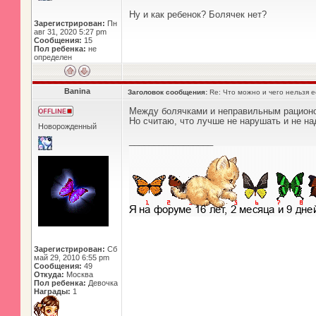
Ну и как ребенок? Болячек нет?
Зарегистрирован:
Пн
авг 31, 2020 5:27 pm
Сообщения:
15
Пол ребенка:
не
определен
Banina
Заголовок сообщения:
Re: Что можно и чего нельзя 
Между болячками и неправильным рационом
Но считаю, что лучше не нарушать и не на
Новорожденный
_________________
Зарегистрирован:
Сб
май 29, 2010 6:55 pm
Сообщения:
49
Откуда:
Москва
Пол ребенка:
Девочка
Награды:
1