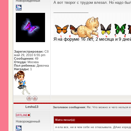
Новорожденный
А вот творог с трудом влезал. Но надо бы
_________________
Зарегистрирован:
Сб
май 29, 2010 6:55 pm
Сообщения:
49
Откуда:
Москва
Пол ребенка:
Девочка
Награды:
1
Lesha13
Заголовок сообщения:
Re: Что можно и чего нельзя 
Matra писал(а):
Новорожденный
я ела все, ни в чем себе не отказывала. ДАже изре