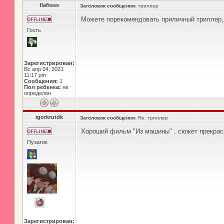
flaftess
Заголовок сообщения:
триллер
Можете порекомендовать приличный триллер, 
Гость
Зарегистрирован:
Вс апр 04, 2021
11:17 pm
Сообщения:
1
Пол ребенка:
не
определен
igorkrutdk
Заголовок сообщения:
Re: триллер
Хороший фильм "Из машины" , сюжет прекрас
Пузатик
Зарегистрирован: