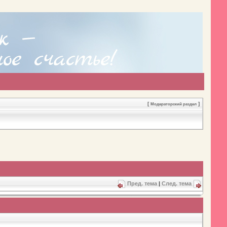
[
]
Модераторский раздел
Пред. тема
|
След. тема