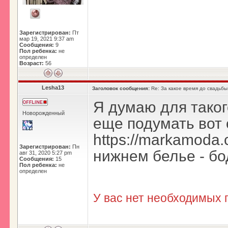
Зарегистрирован:
Пт
мар 19, 2021 9:37 am
Сообщения:
9
Пол ребенка:
не
определен
Возраст:
56
Lesha13
Заголовок сообщения:
Re: За какое время до свадьбы
Я думаю для таког
Новорожденный
еще подумать вот 
https://markamoda.
Зарегистрирован:
Пн
нижнем белье - бо
авг 31, 2020 5:27 pm
Сообщения:
15
Пол ребенка:
не
определен
У вас нет необходимых 