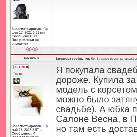
Зарегистрирован:
Ср
фев 17, 2021 6:31 pm
Сообщения:
13
Пол ребенка:
не
определен
Алёнка П.
Заголовок сообщения:
Re: За какое время до свадьбы
Я покупала свадеб
Гость
дороже. Купила за
модель с корсетом
можно было затяну
свадьбе). А юбка 
Салоне Весна, в Пи
но там есть достав
Зарегистрирован:
Ср
май 18, 2016 8:57 am
Сообщения:
4