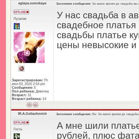
aglaya.sumskaya
Заголовок сообщения:
За какое время до свадьбы вы 
У нас свадьба в ав
Пузатик
свадебное платья 
свадьбы платье ку
цены невысокие и
Зарегистрирован:
Пт
июл 03, 2020 2:54 pm
Сообщения:
5
Пол ребенка:
Девочка
Возраст:
31
Возраст ребенка:
14
IR.A.Geliashevich
Заголовок сообщения:
Re: За какое время до свадьбы
А мне шили платье
Гость
рублей, плюс фата