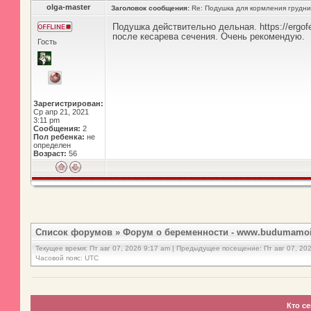
olga-master
Заголовок сообщения:
Re: Подушка для кормления грудни
Подушка действительно дельная. https://ergof
после кесарева сечения. Очень рекомендую.
Гость
Зарегистрирован:
Ср апр 21, 2021
3:11 pm
Сообщения:
2
Пол ребенка:
не
определен
Возраст:
56
Список форумов
»
Форум о беременности - www.budumamoi
Текущее время: Пт авг 07, 2026 9:17 am | Предыдущее посещение: Пт авг 07, 20
Часовой пояс: UTC
Кто с