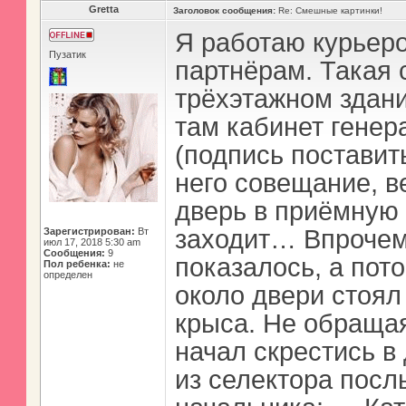
Gretta
Заголовок сообщения:
Re: Смешные картинки!
Я работаю курьеро
Пузатик
партнёрам. Такая 
трёхэтажном здани
там кабинет генер
(подпись поставит
него совещание, в
дверь в приёмную 
заходит… Впрочем,
Зарегистрирован:
Вт
июл 17, 2018 5:30 am
Сообщения:
9
показалось, а пото
Пол ребенка:
не
определен
около двери стоял
крыса. Не обращая
начал скрестись в
из селектора посл