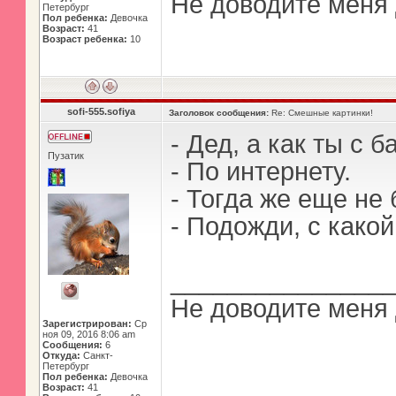
Не доводите меня 
Петербург
Пол ребенка:
Девочка
Возраст:
41
Возраст ребенка:
10
sofi-555.sofiya
Заголовок сообщения:
Re: Смешные картинки!
- Дед, а как ты с
Пузатик
- По интернету.
- Тогда же еще не
- Подожди, с како
_______________
Не доводите меня 
Зарегистрирован:
Ср
ноя 09, 2016 8:06 am
Сообщения:
6
Откуда:
Санкт-
Петербург
Пол ребенка:
Девочка
Возраст:
41