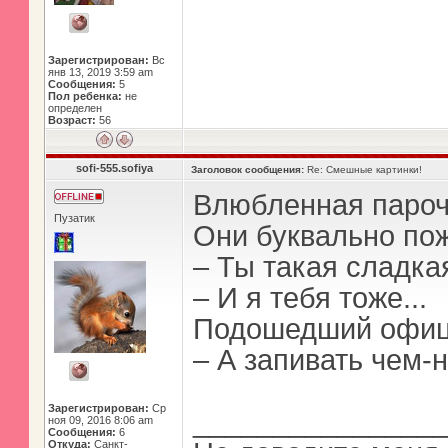
Зарегистрирован:
Вс
янв 13, 2019 3:59 am
Сообщения:
5
Пол ребенка:
не
определен
Возраст:
56
sofi-555.sofiya
Заголовок сообщения:
Re: Смешные картинки!
Влюбленная пароч
Пузатик
Они буквально пож
– Ты такая сладкая
– И я тебя тоже...
Подошедший офици
– А запивать чем-
Зарегистрирован:
Ср
_______________
ноя 09, 2016 8:06 am
Сообщения:
6
Откуда:
Санкт-