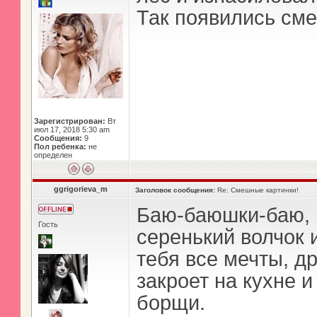
Так появились см
Зарегистрирован:
Вт
июл 17, 2018 5:30 am
Сообщения:
9
Пол ребенка:
не
определен
ggrigorieva_m
Заголовок сообщения:
Re: Смешные картинки!
Баю-баюшки-баю, 
Гость
серенький волчок 
тебя все мечты, д
закроет на кухне и
борщи.