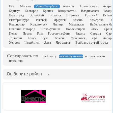
Все
Москва
Алматы
Архангельск
Астрах
Санкт-Петербург
Барнаул
Белгород
Брянск
Владивосток
Владикавказ
Влади
Волгоград
Волжский
Вологда
Воронеж
Грозный
Евпато
Екатеринбург
Ижевск
Иркутск
Казань
Кемерово
К
Краснодар
Красноярск
Липецк
Махачкала
Набережные Че
Нижний Новгород
Новокузнецк
Новосибирск
Омск
Оренб
Пенза
Пермь
Рим
Ростов-на-Дону
Рязань
Самара
Сара
Тольятти
Томск
Тула
Тюмень
Ульяновск
Уфа
Хабаро
Херсон
Челябинск
Ялта
Ярославль
Выбрать другой город
Сортировать по
рейтингу
популярности
количеству отзывов
названию
Выберите район