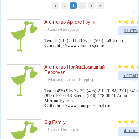
«
‹
1
2
›
»
1—1
Агентство Артекс Групп
г. Санкт-Петербург
81 отз
Тел.:
8 (812) 334-88-97; 8 (905) 269-65-55
Сайт:
http://www.vardom.spb.ru/
Агентство Прайм Домашний
Персонал
6 отзыв
г. Москва, Санкт-Петербург
Тел.:
(495) 916-77-39, (495) 210-70-82, (901) 541-
(915) 109-0963 Елена, (916) 178-00-11 Анна
Метро:
Курская
Сайт:
http://www.homepersonnel.ru/
Big Family
г. Санкт-Петербург
4 отзы