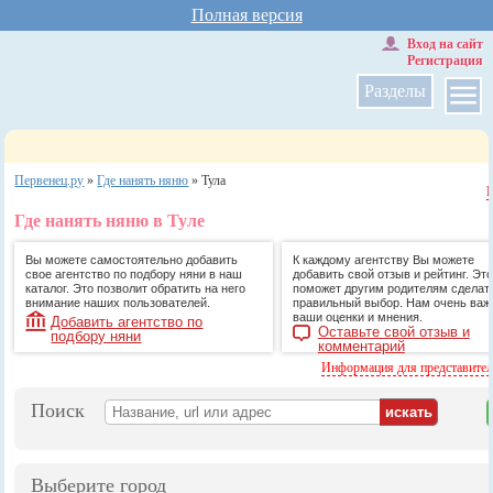
Полная версия
Вход на сайт
Регистрация
Разделы
Первенец.ру
»
Где нанять няню
»
Тула
Где нанять няню в Туле
Вы можете самостоятельно добавить
К каждому агентству Вы можете
свое агентство по подбору няни в наш
добавить свой отзыв и рейтинг. Это
каталог. Это позволит обратить на него
поможет другим родителям сделат
внимание наших пользователей.
правильный выбор. Нам очень ва
ваши оценки и мнения.
Добавить агентство по
Оставьте свой отзыв и
подбору няни
комментарий
Информация для представите
Поиск
Выберите город