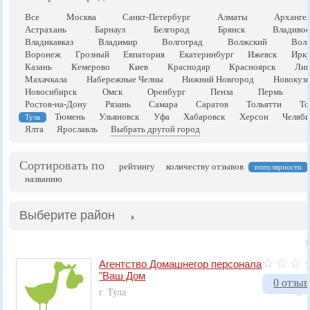
Все
Москва
Санкт-Петербург
Алматы
Арханге
Астрахань
Барнаул
Белгород
Брянск
Владивос
Владикавказ
Владимир
Волгоград
Волжский
Воло
Воронеж
Грозный
Евпатория
Екатеринбург
Ижевск
Ирку
Казань
Кемерово
Киев
Краснодар
Красноярск
Лип
Махачкала
Набережные Челны
Нижний Новгород
Новокузн
Новосибирск
Омск
Оренбург
Пенза
Пермь
Ростов-на-Дону
Рязань
Самара
Саратов
Тольятти
То
Тюмень
Ульяновск
Уфа
Хабаровск
Херсон
Челяби
Тула
Ялта
Ярославль
Выбрать другой город
Сортировать по
рейтингу
количеству отзывов
популярности
названию
Выберите район
1
Агентство Домашнегор персонала
"Ваш Дом
0 отзыв
г. Тула