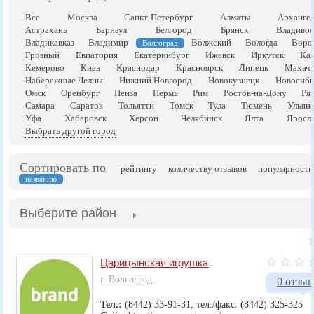
Все
Москва
Санкт-Петербург
Алматы
Арханге
Астрахань
Барнаул
Белгород
Брянск
Владивос
Владикавказ
Владимир
Волжский
Вологда
Воро
Волгоград
Грозный
Евпатория
Екатеринбург
Ижевск
Иркутск
Каз
Кемерово
Киев
Краснодар
Красноярск
Липецк
Махачк
Набережные Челны
Нижний Новгород
Новокузнецк
Новосиби
Омск
Оренбург
Пенза
Пермь
Рим
Ростов-на-Дону
Ря
Самара
Саратов
Тольятти
Томск
Тула
Тюмень
Ульян
Уфа
Хабаровск
Херсон
Челябинск
Ялта
Яросла
Выбрать другой город
Сортировать по
рейтингу
количеству отзывов
популярности
названию
Выберите район
1
Царицынская игрушка
г. Волгоград
0 отзыв
Тел.:
(8442) 33-91-31, тел./факс: (8442) 325-325