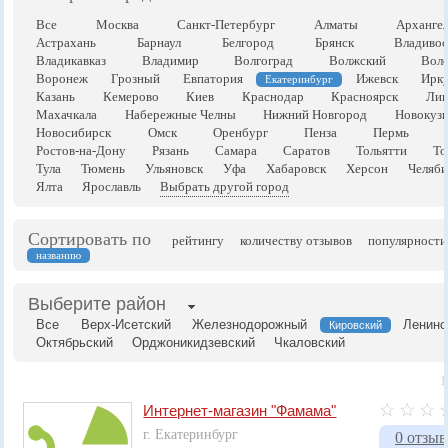
Все
Москва
Санкт-Петербург
Алматы
Арханге
Астрахань
Барнаул
Белгород
Брянск
Владивос
Владикавказ
Владимир
Волгоград
Волжский
Воло
Воронеж
Грозный
Евпатория
Ижевск
Ирку
Екатеринбург
Казань
Кемерово
Киев
Краснодар
Красноярск
Лип
Махачкала
Набережные Челны
Нижний Новгород
Новокузн
Новосибирск
Омск
Оренбург
Пенза
Пермь
Ростов-на-Дону
Рязань
Самара
Саратов
Тольятти
То
Тула
Тюмень
Ульяновск
Уфа
Хабаровск
Херсон
Челяби
Ялта
Ярославль
Выбрать другой город
Сортировать по
рейтингу
количеству отзывов
популярности
названию
Выберите район
Все
Верх-Исетский
Железнодорожный
Ленинс
Кировский
Октябрьский
Орджоникидзевский
Чкаловский
1
Интернет-магазин "Фамама"
г. Екатеринбург
0 отзыв