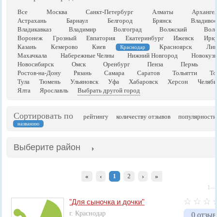
Все
Москва
Санкт-Петербург
Алматы
Арханге
Астрахань
Барнаул
Белгород
Брянск
Владивос
Владикавказ
Владимир
Волгоград
Волжский
Воло
Воронеж
Грозный
Евпатория
Екатеринбург
Ижевск
Ирку
Казань
Кемерово
Киев
Красноярск
Лип
Краснодар
Махачкала
Набережные Челны
Нижний Новгород
Новокузн
Новосибирск
Омск
Оренбург
Пенза
Пермь
Ростов-на-Дону
Рязань
Самара
Саратов
Тольятти
То
Тула
Тюмень
Ульяновск
Уфа
Хабаровск
Херсон
Челяби
Ялта
Ярославль
Выбрать другой город
Сортировать по
рейтингу
количеству отзывов
популярности
названию
Выберите район
«
‹
1
2
›
»
1—1
"Для сыночка и дочки"
г. Краснодар
0 отзыв