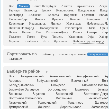
Все
Санкт-Петербург
Алматы
Архангельск
Астрах
Москва
Барнаул
Белгород
Брянск
Владивосток
Владикавказ
Влади
Волгоград
Волжский
Вологда
Воронеж
Грозный
Евпато
Екатеринбург
Ижевск
Иркутск
Казань
Кемерово
К
Краснодар
Красноярск
Липецк
Махачкала
Набережные Че
Нижний Новгород
Новокузнецк
Новосибирск
Омск
Оренб
Пенза
Пермь
Рим
Ростов-на-Дону
Рязань
Самара
Сара
Тольятти
Томск
Тула
Тюмень
Ульяновск
Уфа
Хабаро
Херсон
Челябинск
Ялта
Ярославль
Выбрать другой город
Сортировать по
рейтингу
количеству отзывов
популярности
названию
Выберите район
Все
Академический
Алексеевский
Алтуфьевский
Ар
Аэропорт
Бабушкинский
Басманный
Бего
Бескудниковский
Бибирево
Бирюлёво Восточ
Бирюлёво Западное
Богородское
Братеево
Бутырс
Вешняки
Внуково
Войковский
Восточное Дегун
Восточное Измайлово
Восточный
Выхино-Жулеб
Гагаринский
Головинский
Гольяново
Даниловс
Дмитровский
Донской
Дорогомилово
Замоскворе