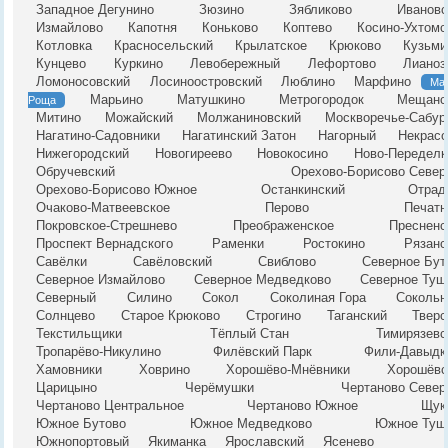
Западное Дегунино
Зюзино
Зябликово
Ивановс
Измайлово
Капотня
Коньково
Коптево
Косино-Ухтомс
Котловка
Красносельский
Крылатское
Крюково
Кузьми
Кунцево
Куркино
Левобережный
Лефортово
Лианоз
Ломоносовский
Лосиноостровский
Люблино
Марфино
Ма
Марьино
Матушкино
Метрогородок
Мещанс
Роща
Митино
Можайский
Молжаниновский
Москворечье-Сабур
Нагатино-Садовники
Нагатинский Затон
Нагорный
Некрасо
Нижегородский
Новогиреево
Новокосино
Ново-Переделк
Обручевский
Орехово-Борисово Север
Орехово-Борисово Южное
Останкинский
Отрад
Очаково-Матвеевское
Перово
Печатн
Покровское-Стрешнево
Преображенское
Пресненс
Проспект Вернадского
Раменки
Ростокино
Рязанс
Савёлки
Савёловский
Свиблово
Северное Бут
Северное Измайлово
Северное Медведково
Северное Туш
Северный
Силино
Сокол
Соколиная Гора
Сокольн
Солнцево
Старое Крюково
Строгино
Таганский
Тверс
Текстильщики
Тёплый Стан
Тимирязевс
Тропарёво-Никулино
Филёвский Парк
Фили-Давыдк
Хамовники
Ховрино
Хорошёво-Мнёвники
Хорошёвс
Царицыно
Черёмушки
Чертаново Север
Чертаново Центральное
Чертаново Южное
Щук
Южное Бутово
Южное Медведково
Южное Туш
Южнопортовый
Якиманка
Ярославский
Ясенево