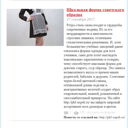
Школьная форма советского
образца
27 сентября 2017
Ретро-стиль снова входит в гардеробы
современных модниц. Из за его
неординарности и наполнености
строгими линиями, отличными
стилистическими решениями. И, хотя
большинство учебных заведений давно
отказались формы одежды для всех
учеников, сами дети хотят выглядеть
максимально харизматично и солидно,
чему способствует школьная форма для
девочек старого, ссср образца. Это символ
великолепного вкуса со времен наших
родителей, бабушек и дедушек. Сочетание
черно-белой цветовой гаммы,
оптимальной длины изделия и
консервативных мелочей создает образ
очаровательной, нежной, романтичной и
сногсшибательной принцессы. На сайте
http://pkf-uspeh.ru/ вы найдете широкий
ассортимент всех размеров и цветов.
1 |
528
|
обсудить на форуме
Новость со ссылкой на:
http://pkf-uspeh.ru/