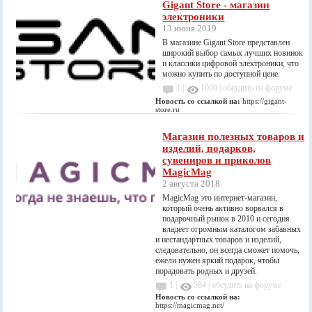
Gigant Store - магазин
электроники
13 июня 2019
В магазине Gigant Store представлен
широкий выбор самых лучших новинок
и классики цифровой электроники, что
можно купить по доступной цене.
1 |
1006
|
обсудить на форуме
Новость со ссылкой на:
https://gigant-
store.ru
Магазин полезных товаров и
изделий, подарков,
сувениров и приколов
MagicMag
2 августа 2018
MagicMag это интернет-магазин,
который очень активно ворвался в
подарочный рынок в 2010 и сегодня
владеет огромным каталогом забавных
и нестандартных товаров и изделий,
следовательно, он всегда сможет помочь,
ежели нужен яркий подарок, чтобы
порадовать родных и друзей.
1 |
584
|
обсудить на форуме
Новость со ссылкой на:
https://magicmag.net/