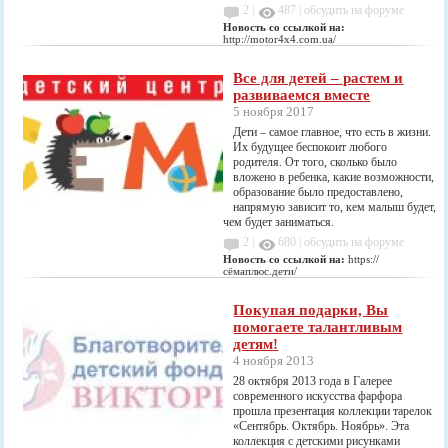
2 |
487
|
обсудить на форуме
Новость со ссылкой на:
http://motor4x4.com.ua/
Все для детей – растем и
развиваемся вместе
5 ноября 2017
Дети – самое главное, что есть в жизни.
Их будущее беспокоит любого
родителя. От того, сколько было
вложено в ребенка, какие возможности,
образование было предоставлено,
напрямую зависит то, кем малыш будет,
чем будет заниматься.
2 |
680
|
обсудить на форуме
Новость со ссылкой на:
https://
сёмаплюс.дети/
Покупая подарки, Вы
помогаете талантливым
детям!
4 ноября 2013
28 октября 2013 года в Галерее
современного искусства фарфора
прошла презентация коллекции тарелок
«Сентябрь. Октябрь. Ноябрь». Эта
коллекция с детскими рисунками