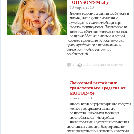
JOHNSON'S®Baby
18 марта 2013
Первые волосики малыша слабенькие и
мягкие, потому что волосяные
луковицы на голове младенца еще
только формируются.Постепенно их
заменят обычные «взрослые» волосы,
но произойдет это только в период
полового созревания. А пока волосики
крохи нуждаются в тщательном и
бережном уходе с учетом их
особенностей.
2 |
1713
|
обсудить на форуме
Люксовый рестайлинг
транспортного средства от
MOTOR4x4
7 марта 2018
Любой владелец транспортного средства
желает усовершенствовать его
полностью. Максимум мечтаний
автомобилистов - быстрейшая
тюнингованная и усовершенствованная
автомашина с новыми безукоризненно
функционирующими запасными частями.