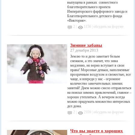
выпущена в рамках совместного
благотворительного проекта
Императорского фарфорового завода и
Благотворительного детского фонда
«Виктория».
2 |
1156
|
обсудить на форуме
Зимние забавы
27 декабря 2013
Землю то и дело заметает белым
снежком, а это значит, что зима
медленно, но верно вступает в свои
права! Морозные деньки, наполненные
прозрачным воздухом и свежестью, все
чаще, и впереди у нас - огромное
количество замечательных зимних
занятий! Днем можно смело отправляться
на поиски зимних приключений, главное –
хорошо утеплиться. А вечером всегда
можно придумать множество интересных
дел дома.
2 |
2359
|
обсудить на форуме
Что вы знаете о хороших