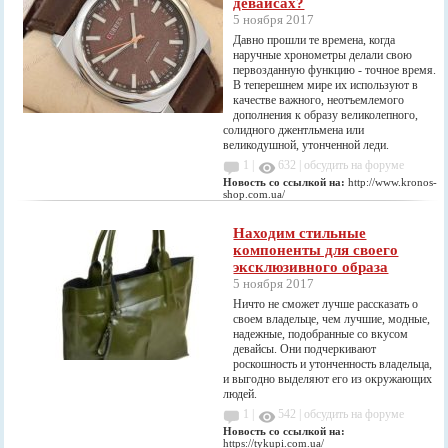
девайсах?
5 ноября 2017
Давно прошли те времена, когда
наручные хронометры делали свою
первозданную функцию - точное время.
В теперешнем мире их используют в
качестве важного, неотъемлемого
дополнения к образу великолепного,
солидного джентльмена или
великодушной, утонченной леди.
1 |
632
|
обсудить на форуме
Новость со ссылкой на:
http://www.kronos-
shop.com.ua/
Находим стильные
компоненты для своего
эксклюзивного образа
5 ноября 2017
Ничто не сможет лучше рассказать о
своем владельце, чем лучшие, модные,
надежные, подобранные со вкусом
девайсы. Они подчеркивают
роскошность и утонченность владельца,
и выгодно выделяют его из окружающих
людей.
1 |
542
|
обсудить на форуме
Новость со ссылкой на:
https://tykupi.com.ua/