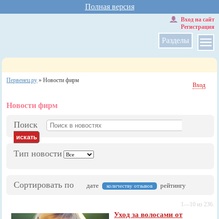
Полная версия
Вход на сайт
Регистрация
Разделы
Первенец.ру
»
Новости фирм
Вход
Новости фирм
Поиск
Тип новости
Сортировать по
дате
рейтингу
количеству отзывов
1—10 из 236.
Уход за волосами от