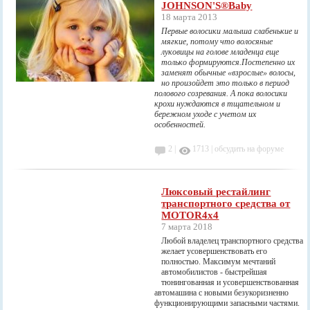
JOHNSON'S®Baby
18 марта 2013
Первые волосики малыша слабенькие и
мягкие, потому что волосяные
луковицы на голове младенца еще
только формируются.Постепенно их
заменят обычные «взрослые» волосы,
но произойдет это только в период
полового созревания. А пока волосики
крохи нуждаются в тщательном и
бережном уходе с учетом их
особенностей.
2 |
1713
|
обсудить на форуме
Люксовый рестайлинг
транспортного средства от
MOTOR4x4
7 марта 2018
Любой владелец транспортного средства
желает усовершенствовать его
полностью. Максимум мечтаний
автомобилистов - быстрейшая
тюнингованная и усовершенствованная
автомашина с новыми безукоризненно
функционирующими запасными частями.