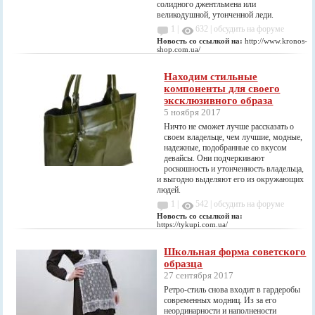
солидного джентльмена или
великодушной, утонченной леди.
1 |
632
|
обсудить на форуме
Новость со ссылкой на:
http://www.kronos-
shop.com.ua/
Находим стильные
компоненты для своего
эксклюзивного образа
5 ноября 2017
Ничто не сможет лучше рассказать о
своем владельце, чем лучшие, модные,
надежные, подобранные со вкусом
девайсы. Они подчеркивают
роскошность и утонченность владельца,
и выгодно выделяют его из окружающих
людей.
1 |
542
|
обсудить на форуме
Новость со ссылкой на:
https://tykupi.com.ua/
Школьная форма советского
образца
27 сентября 2017
Ретро-стиль снова входит в гардеробы
современных модниц. Из за его
неординарности и наполнености