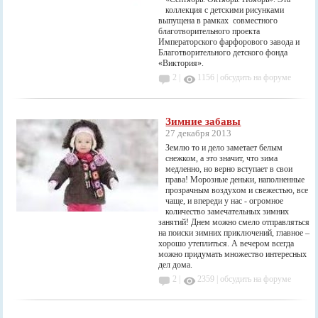
коллекция с детскими рисунками
выпущена в рамках совместного
благотворительного проекта
Императорского фарфорового завода и
Благотворительного детского фонда
«Виктория».
2 |
1156
|
обсудить на форуме
Зимние забавы
27 декабря 2013
Землю то и дело заметает белым
снежком, а это значит, что зима
медленно, но верно вступает в свои
права! Морозные деньки, наполненные
прозрачным воздухом и свежестью, все
чаще, и впереди у нас - огромное
количество замечательных зимних
занятий! Днем можно смело отправляться
на поиски зимних приключений, главное –
хорошо утеплиться. А вечером всегда
можно придумать множество интересных
дел дома.
2 |
2359
|
обсудить на форуме