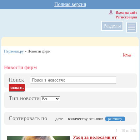
Полная версия
Вход на сайт
Регистрация
Разделы
Первенец.ру
»
Новости фирм
Вход
Новости фирм
Поиск
Тип новости
Сортировать по
дате
количеству отзывов
рейтингу
1—10 из 236.
Уход за волосами от