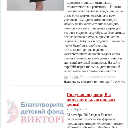
строгими линиями, отличными
стилистическими решениями. И, хотя
большинство учебных заведений давно
отказались формы одежды для всех
учеников, сами дети хотят выглядеть
максимально харизматично и солидно,
чему способствует школьная форма для
девочек старого, ссср образца. Это символ
великолепного вкуса со времен наших
родителей, бабушек и дедушек. Сочетание
черно-белой цветовой гаммы,
оптимальной длины изделия и
консервативных мелочей создает образ
очаровательной, нежной, романтичной и
сногсшибательной принцессы. На сайте
http://pkf-uspeh.ru/ вы найдете широкий
ассортимент всех размеров и цветов.
1 |
528
|
обсудить на форуме
Новость со ссылкой на:
http://pkf-uspeh.ru/
Покупая подарки, Вы
помогаете талантливым
детям!
4 ноября 2013
28 октября 2013 года в Галерее
современного искусства фарфора
прошла презентация коллекции тарелок
«Сентябрь. Октябрь. Ноябрь». Эта