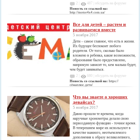
2 |
487
|
обсудить на форуме
Новость со ссылкой на:
http://motor4x4.com.ua/
Все для детей – растем и
развиваемся вместе
5 ноября 2017
Дети – самое главное, что есть в жизни.
Их будущее беспокоит любого
родителя. От того, сколько было
вложено в ребенка, какие возможности,
образование было предоставлено,
напрямую зависит то, кем малыш будет,
чем будет заниматься.
2 |
680
|
обсудить на форуме
Новость со ссылкой на:
https://
сёмаплюс.дети/
Что вы знаете о хороших
девайсах?
5 ноября 2017
Давно прошли те времена, когда
наручные хронометры делали свою
первозданную функцию - точное время.
В теперешнем мире их используют в
качестве важного, неотъемлемого
дополнения к образу великолепного,