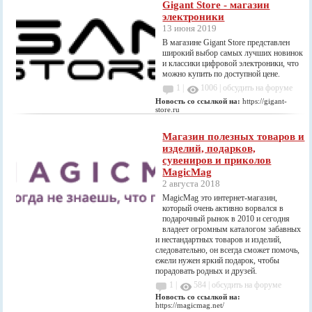
Gigant Store - магазин
электроники
13 июня 2019
В магазине Gigant Store представлен
широкий выбор самых лучших новинок
и классики цифровой электроники, что
можно купить по доступной цене.
1 |
1006
|
обсудить на форуме
Новость со ссылкой на:
https://gigant-
store.ru
Магазин полезных товаров и
изделий, подарков,
сувениров и приколов
MagicMag
2 августа 2018
MagicMag это интернет-магазин,
который очень активно ворвался в
подарочный рынок в 2010 и сегодня
владеет огромным каталогом забавных
и нестандартных товаров и изделий,
следовательно, он всегда сможет помочь,
ежели нужен яркий подарок, чтобы
порадовать родных и друзей.
1 |
584
|
обсудить на форуме
Новость со ссылкой на:
https://magicmag.net/