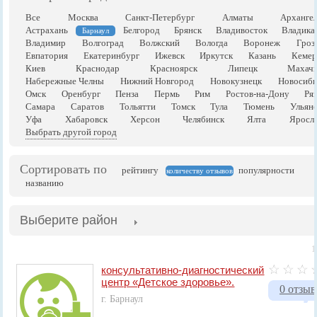
Все
Москва
Санкт-Петербург
Алматы
Арханге
Астрахань
Белгород
Брянск
Владивосток
Владика
Барнаул
Владимир
Волгоград
Волжский
Вологда
Воронеж
Гроз
Евпатория
Екатеринбург
Ижевск
Иркутск
Казань
Кемер
Киев
Краснодар
Красноярск
Липецк
Махачк
Набережные Челны
Нижний Новгород
Новокузнецк
Новосиби
Омск
Оренбург
Пенза
Пермь
Рим
Ростов-на-Дону
Ря
Самара
Саратов
Тольятти
Томск
Тула
Тюмень
Ульян
Уфа
Хабаровск
Херсон
Челябинск
Ялта
Яросла
Выбрать другой город
Сортировать по
рейтингу
популярности
количеству отзывов
названию
Выберите район
1
консультативно-диагностический
центр «Детское здоровье».
0 отзыв
г. Барнаул