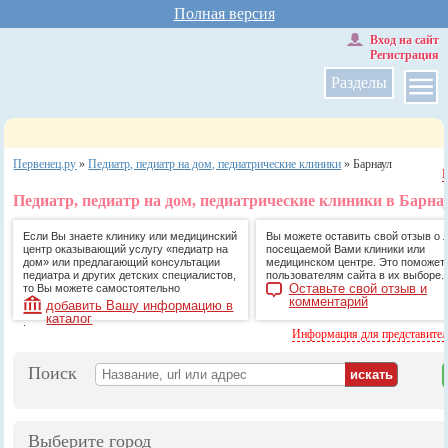
Полная версия
Вход на сайт
Регистрация
Разделы
Первенец.ру
»
Педиатр, педиатр на дом, педиатрические клиники
»
Барнаул
Педиатр, педиатр на дом, педиатрические клиники в Барна
Если Вы знаете клинику или медицинский
Вы можете оставить свой отзыв о 
центр оказывающий услугу «педиатр на
посещаемой Вами клиники или
дом» или предлагающий консультации
медицинском центре. Это поможет
педиатра и других детских специалистов,
пользователям сайта в их выборе.
Оставьте свой отзыв и
то Вы можете самостоятельно
комментарий
добавить Вашу информацию в
каталог
.
Информация для представите
Поиск
Выберите город