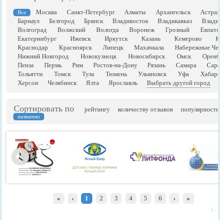
Москва
Санкт-Петербург
Алматы
Архангельск
Астрах
Все
Барнаул
Белгород
Брянск
Владивосток
Владикавказ
Влади
Волгоград
Волжский
Вологда
Воронеж
Грозный
Евпато
Екатеринбург
Ижевск
Иркутск
Казань
Кемерово
К
Краснодар
Красноярск
Липецк
Махачкала
Набережные Че
Нижний Новгород
Новокузнецк
Новосибирск
Омск
Оренб
Пенза
Пермь
Рим
Ростов-на-Дону
Рязань
Самара
Сара
Тольятти
Томск
Тула
Тюмень
Ульяновск
Уфа
Хабаро
Херсон
Челябинск
Ялта
Ярославль
Выбрать другой город
Сортировать по
рейтингу
количеству отзывов
популярности
названию
«
‹
1
2
3
4
5
6
›
»
1—1