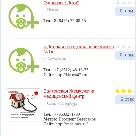
"Здоровые Дети"
г. Пенза
0 отзыв
Тел.:
8 (8412) 32-08-15
« Детская городская поликлиника
№1»
0 отзыв
г. Астрахань
Тел.:
+7 (8512) 48-16-33
Сайт:
http://kirova47.ru/
Балтийская Жемчужина
медицинский центр
2 отзы
г. Санкт-Петербург
Тел.:
+79633271799
Метро:
Проспект Ветеранов
Сайт:
http://capelnica.ru/