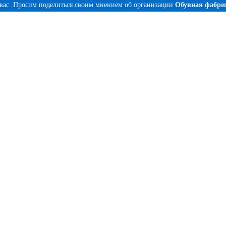
 вас. Просим поделиться своим мнением об организации
Обувная фабри