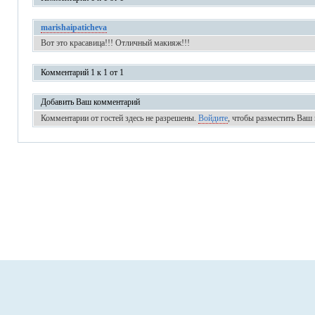
marishaipaticheva
Вот это красавица!!! Отличный макияж!!!
Комментарий 1 к 1 от 1
Добавить Ваш комментарий
Комментарии от гостей здесь не разрешены.
Войдите
, чтобы разместить Ваш