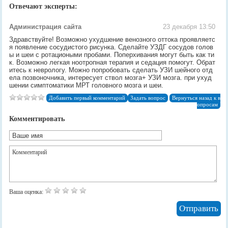
Отвечают эксперты:
Администрация сайта
23 декабря 13:50
Здравствуйте! Возможно ухудшение венозного оттока проявляетс
я появление сосудистого рисунка. Сделайте УЗДГ сосудов голов
ы и шеи с ротациоными пробами. Поперхивания могут быть как ти
к. Возможно легкая ноотропная терапия и седация помогут. Обрат
итесь к неврологу. Можно попробовать сделать УЗИ шейного отд
ела позвоночника, интересует ствол мозга+ УЗИ мозга. при ухуд
шении симптоматики МРТ головного мозга и шеи.
Добавить первый комментарий
Задать вопрос
Вернуться назад к в
опросам
Комментировать
Ваша оценка: