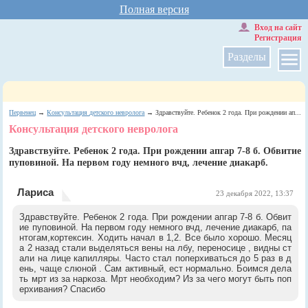
Полная версия
Вход на сайт
Регистрация
Разделы
Первенец
→
Консультация детского невролога
→ Здравствуйте. Ребенок 2 года. При рождении ап...
Консультация детского невролога
Здравствуйте. Ребенок 2 года. При рождении апгар 7-8 б. Обвитие
пуповиной. На первом году немного вчд, лечение диакарб.
Лариса
23 декабря 2022, 13:37
Здравствуйте. Ребенок 2 года. При рождении апгар 7-8 б. Обвит
ие пуповиной. На первом году немного вчд, лечение диакарб, па
нтогам,кортексин. Ходить начал в 1,2. Все было хорошо. Месяц
а 2 назад стали выделяться вены на лбу, переносице , видны ст
али на лице капилляры. Часто стал поперхиваться до 5 раз в д
ень, чаще слюной . Сам активный, ест нормально. Боимся дела
ть мрт из за наркоза. Мрт необходим? Из за чего могут быть поп
ерхивания? Спасибо