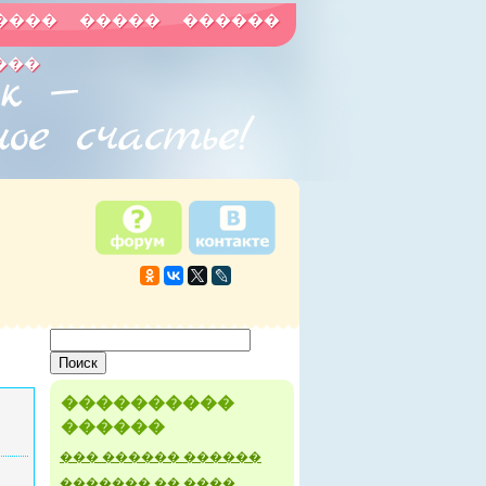
����
�����
������
���
����������
������
��� ������ ������
������� �� ����