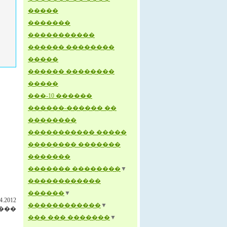
�����
�������
�����������
������ ��������
�����
������ ��������
�����
���-10 ������
������-������ ��
��������
����������� �����
�������� �������
�������
������� ��������
▼
������������
������
▼
.2012
������������
▼
���
��� ��� �������
▼