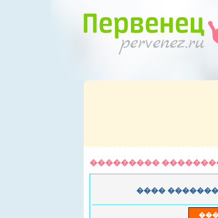
��������� �������
���� �������