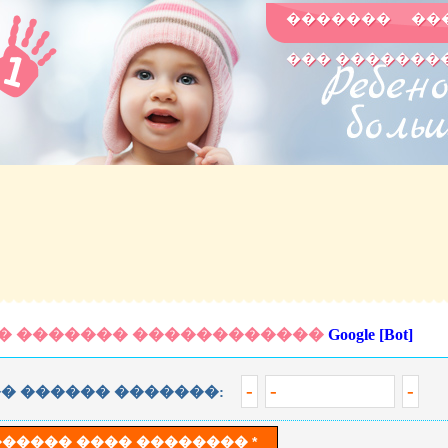
�������
��
��� �������
� ������� ������������
Google [Bot]
-
-
-
� ������ �������: