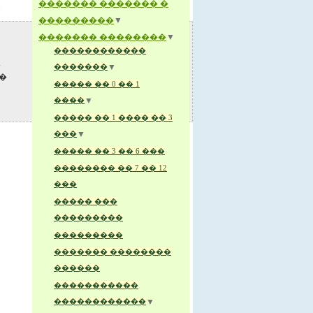
������� ������� �
���������
▼
������� ��������
▼
������������
�
�������
▼
�
����� �� 0 �� 1
����
▼
����� �� 1 ���� �� 3
���
▼
����� �� 3 �� 6 ���
�������� �� 7 �� 12
���
����� ���
���������
���������
������� ��������
������
�����������
������������
▼