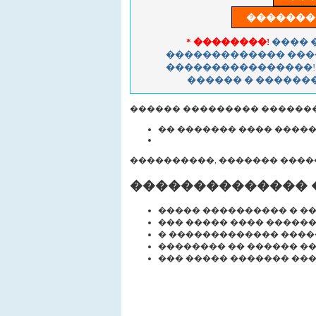
* ��������!
���� 
������������� ���
����������������!
������ � �������
������ ��������� ������
�� ������� ���� �����
����������, ������� ����
�������������� 
����� ���������� � �
��� ����� ���� �����
� ������������� ���
�������� �� ������ �
��� ����� ������� ��