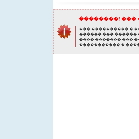
��������! ��� 
��� ���������� � �
������ ��� ������
���� ������� ��� 
����������� � ����