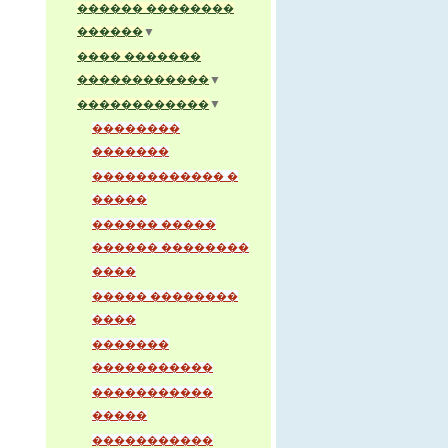
������ ��������
������
▼
���� �������
������������
▼
▼
������������
��������
�������
������������ �
�����
������ �����
������ ��������
����
����� ��������
����
�������
�����������
�����������
�����
�����������