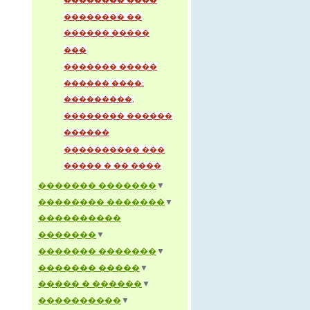
�������� ����
�������� ��
������ �����
���
������� �����
������ ����:
���������,
�������� ������
������
���������� ���
����� � �� ����
������� �������
▼
�������� �������
▼
����������
�������
▼
������� �������
▼
������� �����
▼
����� � ������
▼
����������
▼