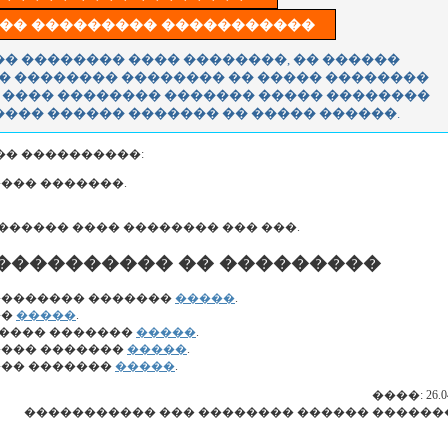
�� �������� ���� ��������, �� ������
� �������� �������� �� ����� ��������
 ���� �������� ������� ����� ��������
��� ������ ������� �� ����� ������.
�� ����������:
��� �������.
������ ���� �������� ��� ���.
���������� �� ���������
�������� �������
�����
.
��
�����
.
����� �������
�����
.
���� �������
�����
.
��� �������
�����
.
����: 26.04
����������� ��� �������� ������ ������