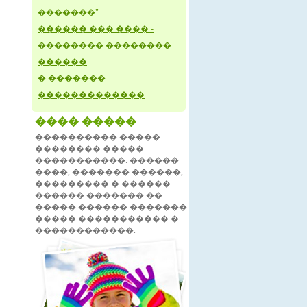
�������"
������ ��� ���� -
�������� ��������
������
� �������
�������������
���� �����
���������� �����
�������� �����
�����������. ������
����, ������� ������,
��������� � ������
������ ������� ��
����� ������ �������
����� ����������� �
������������.