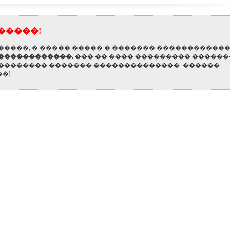
�����!
�����, � ����� ����� � ������� �����������
 ������������.
��� �� ���� ��������� ������
��������� ������� ��������������.
������
�!