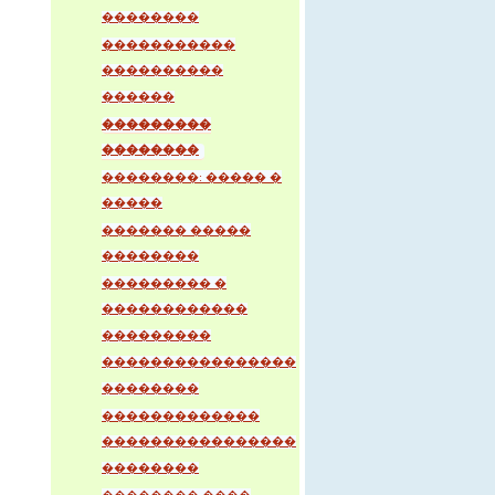
��������
�����������
����������
������
���������
��������
��������: ����� �
�����
������� �����
��������
��������� �
������������
���������
����������������
��������
�������������
����������������
��������