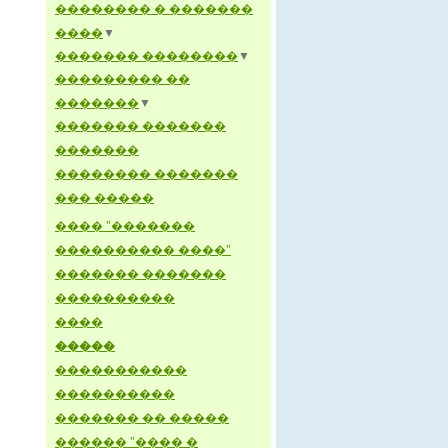
�������� � �������
����
▼
������� ��������
▼
��������� ��
�������
▼
������� �������
�������
�������� �������
��� �����
���� "�������
���������� ����"
������� �������
����������
����
�����
�����������
����������
������� �� �����
������ "���� �