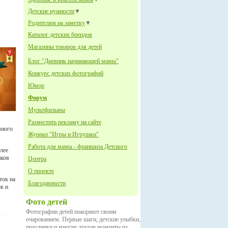
Детские нужности
▼
Родителям на заметку
▼
Каталог детских брендов
Магазины товаров для детей
Блог "Дневник начинающей мамы"
Конкурс детских фотографий
Юмор
Форум
Мультфильмы
Разместить рекламу на сайте
вного
Журнал "Игры и Игрушки"
Работа для мамы - франшиза Детского
лее
иков
Центра
О проекте
ток на
Благодарности
к и
Фото детей
Фотографии детей покоряют своим
очарованием. Первые шаги, детские улыбки,
праздники и многие другие моменты из