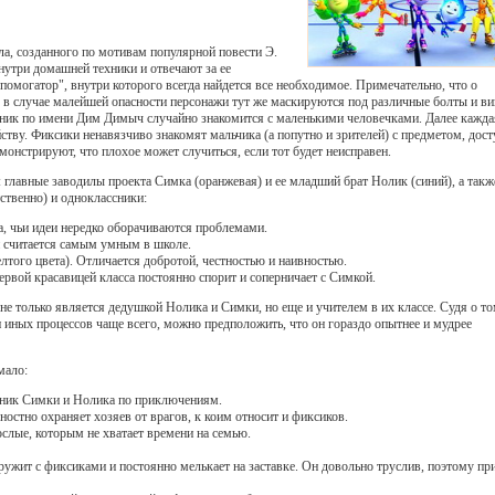
а, созданного по мотивам популярной повести Э.
утри домашней техники и отвечают за ее
помогатор", внутри которого всегда найдется все необходимое. Примечательно, что о
у в случае малейшей опасности персонажи тут же маскируются под различные болты и в
льник по имени Дим Димыч случайно знакомится с маленькими человечками. Далее кажда
ству. Фиксики ненавязчиво знакомят мальчика (а попутно и зрителей) с предметом, дос
монстрируют, что плохое может случиться, если тот будет неисправен.
 главные заводилы проекта Симка (оранжевая) и ее младший брат Нолик (синий), а такж
ственно) и одноклассники:
а, чьи идеи нередко оборачиваются проблемами.
й считается самым умным в школе.
того цвета). Отличается добротой, честностью и наивностью.
ервой красавицей класса постоянно спорит и соперничает с Симкой.
не только является дедушкой Нолика и Симки, но еще и учителем в их классе. Судя о то
и иных процессов чаще всего, можно предположить, что он гораздо опытнее и мудрее
мало:
рник Симки и Нолика по приключениям.
ностно охраняет хозяев от врагов, к коим относит и фиксиков.
слые, которым не хватает времени на семью.
ружит с фиксиками и постоянно мелькает на заставке. Он довольно труслив, поэтому пр