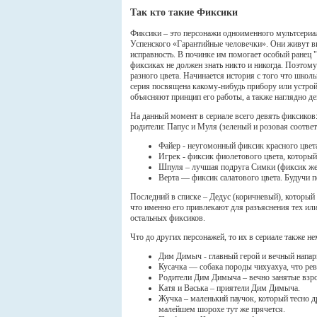
Так кто такие Фиксики
Фиксики – это персонажи одноименного мультсериал
Успенского «Гарантийные человечки». Они живут вн
исправность. В починке им помогает особый ранец "
фиксиках не должен знать никто и никогда. Поэтом
разного цвета. Начинается история с того что шко
серия посвящена какому-нибудь прибору или устрой
объясняют принцип его работы, а также наглядно де
На данный момент в сериале всего девять фиксиков:
родители: Папус и Муля (зеленый и розовая соответ
Файер - неугомонный фиксик красного цвет
Игрек - фиксик фиолетового цвета, которы
Шпуля – лучшая подруга Симки (фиксик жел
Верта — фиксик салатового цвета. Будучи п
Последний в списке – Дедус (коричневый), который 
что именно его привлекают для разъяснения тех ил
остальных фиксиков.
Что до других персонажей, то их в сериале также не
Дим Димыч - главный герой и вечный напа
Кусачка — собака породы чихуахуа, что рев
Родители Дим Димыча – вечно занятые взро
Катя и Васька – приятели Дим Димыча.
Жучка – маленький паучок, который тесно д
малейшем шорохе тут же прячется.