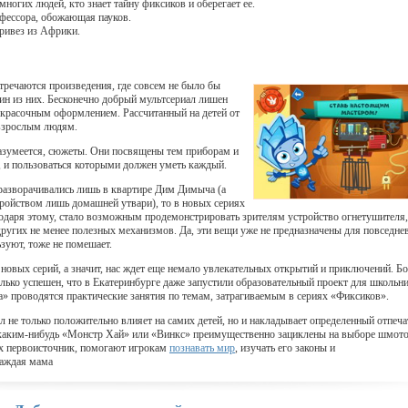
ногих людей, кто знает тайну фиксиков и оберегает ее.
офессора, обожающая пауков.
привез из Африки.
тречаются произведения, где совсем не было бы
ин из них. Бесконечно добрый мультсериал лишен
 красочным оформлением. Рассчитанный на детей от
 взрослым людям.
разумеется, сюжеты. Они посвящены тем приборам и
, и пользоваться которыми должен уметь каждый.
 разворачивались лишь в квартире Дим Димыча (а
ройством лишь домашней утвари), то в новых сериях
одаря этому, стало возможным продемонстрировать зрителям устройство огнетушителя,
ругих не менее полезных механизмов. Да, эти вещи уже не предназначены для повседне
ьзуют, тоже не помешает.
новых серий, а значит, нас ждет еще немало увлекательных открытий и приключений. Бо
олько успешен, что в Екатеринбурге даже запустили образовательный проект для школьн
» проводятся практические занятия по темам, затрагиваемым в сериях «Фиксиков».
л не только положительно влияет на самих детей, но и накладывает определенный отпеча
 каким-нибудь «Монстр Хай» или «Винкс» преимущественно зациклены на выборе шмото
их первоисточник, помогают игрокам
познавать мир
, изучать его законы и
каждая мама