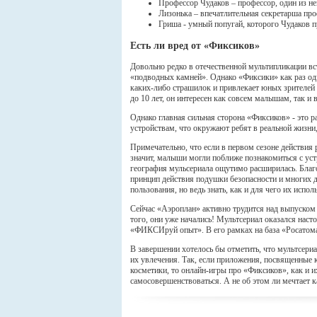
Профессор Чудаков – профессор, один из нем
Лизонька – впечатлительная секретарша пр
Гриша - умный попугай, которого Чудаков 
Есть ли вред от «Фиксиков»
Довольно редко в отечественной мультипликации вс
«подводных камней». Однако «Фиксики» как раз од
каких-либо страшилок и привлекает юных зрителей
до 10 лет, он интересен как совсем малышам, так и
Однако главная сильная сторона «Фиксиков» - это 
устройствам, что окружают ребят в реальной жизни
Примечательно, что если в первом сезоне действия
значит, малыши могли поближе познакомиться с уст
география мульсериала ощутимо расширилась. Благ
принцип действия подушки безопасности и многих д
пользования, но ведь знать, как и для чего их испол
Сейчас «Аэроплан» активно трудится над выпуском 
того, они уже начались! Мультсериал оказался наст
«ФИКСИруй опыт». В его рамках на база «Росатома
В завершении хотелось бы отметить, что мультсериа
их увлечения. Так, если приложения, посвященные
косметики, то онлайн-игры про «Фиксиков», как и 
самосовершенствоваться. А не об этом ли мечтает 