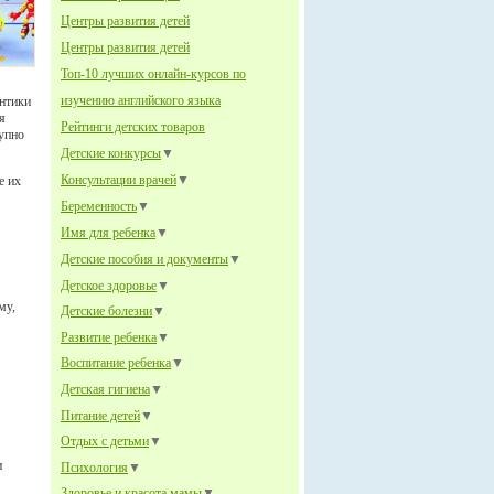
Центры развития детей
Центры развития детей
Топ-10 лучших онлайн-курсов по
изучению английского языка
интики
я
Рейтинги детских товаров
тупно
Детские конкурсы
▼
Консультации врачей
▼
е их
Беременность
▼
Имя для ребенка
▼
Детские пособия и документы
▼
Детское здоровье
▼
му,
Детские болезни
▼
Развитие ребенка
▼
Воспитание ребенка
▼
Детская гигиена
▼
Питание детей
▼
Отдых с детьми
▼
и
Психология
▼
Здоровье и красота мамы
▼