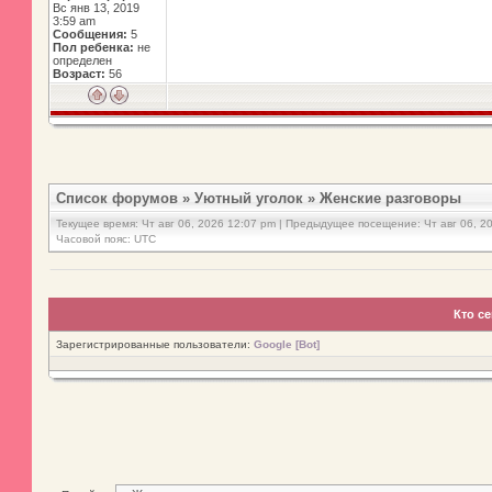
Вс янв 13, 2019
3:59 am
Сообщения:
5
Пол ребенка:
не
определен
Возраст:
56
Список форумов
»
Уютный уголок
»
Женские разговоры
Текущее время: Чт авг 06, 2026 12:07 pm | Предыдущее посещение: Чт авг 06, 2
Часовой пояс: UTC
Кто с
Зарегистрированные пользователи:
Google [Bot]