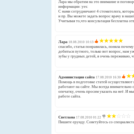
Лара мы обратим на это внимание и погово
информации :yes:
С нами сотрудничают 4 стоматолога, которы
и пр. Вы можете задать вопрос врачу в наше
Учитывая то,что консультация бесплатна от
Лара
18.08.2010 10:13
спасибо, статья понравилась, поняла почему 
добиться путного, только вот вопрос, нам уж
зубы у грудных детей, я очень переживаю, ч
Администация сайта
17.08.2010 16:30
Помощь в подготовке статей осуществляют п
работают на сайте. Мы всегда внимательно 
опечатку, очень просим указать на неё. И 
работе сайта.
Светлана
17.08.2010 01:22
Пишите ерунду. Советуйтесь со специалиста