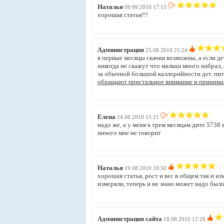
Наталья
09.09.2010 17:15
хорошая статья!!!
Администрация
25.08.2010 21:24
в первые месяцы скачки возможны, а если де
никогда не скажут что малыш много набрал, 
за обычной большой каллорийности дет. пи
обращают пристальное внимание и приним
Елена
24.08.2010 15:21
надо же, а у меня к трем месяцам дите 5738 
ничего мне не говорит
Наталья
19.08.2010 18:50
хорошая статья, рост и вес в общем так и и
измеряли, теперь и не знаю может надо было 
Администрация сайта
18.08.2010 12:26