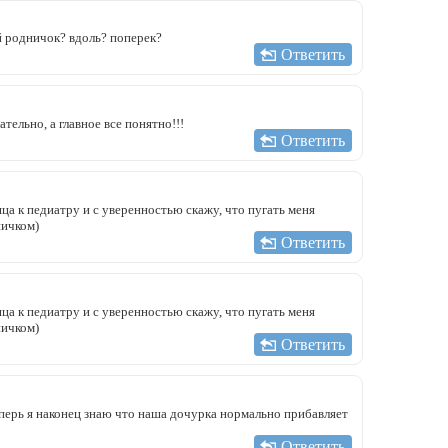
й родничок? вдоль? поперек?
Ответить
тельно, а главное все понятно!!!
Ответить
ца к педиатру и с уверенностью скажу, что пугать меня
ничком)
Ответить
ца к педиатру и с уверенностью скажу, что пугать меня
ничком)
Ответить
еперь я наконец знаю что наша дочурка нормально прибавляет
Ответить