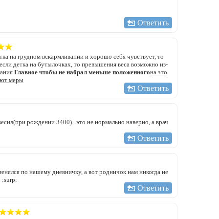
Ответить
тка на грудном вскармливании и хорошо себя чувствует, то
если детка на бутылочках, то превышения веса возможно из-
тания
Главное чтобы не набрал меньше положенного
на это
ают меры
Ответить
весил(при рождении 3400)...это не нормально наверно, а врач
Ответить
зменялся по нашему дневничку, а вот родничок нам никогда не
:surp:
Ответить