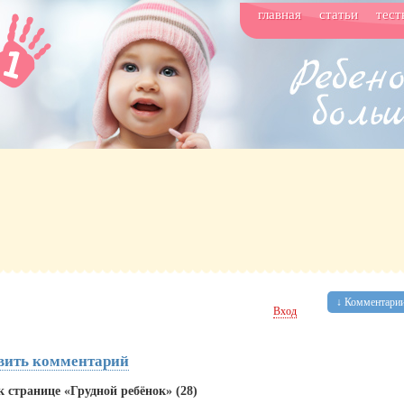
главная
статьи
тест
↓ Комментарии
Вход
вить комментарий
 странице «Грудной ребёнок» (28)