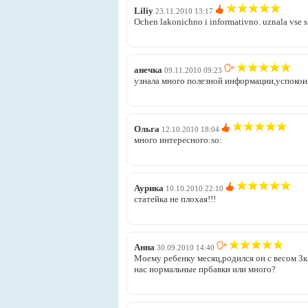
Liliy
23.11.2010 13:17
Ochen lakonichno i informativno. uznala vse s
анечка
09.11.2010 09:23
узнала много полезной информации,успокоил
Ольга
12.10.2010 18:04
много интересного:so:
Аурика
10.10.2010 22:10
статейка не плохая!!!
Анна
30.09.2010 14:40
Моему ребенку месяц,родился он с весом 3к
нас нормальные прбавки или много?