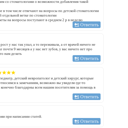
рим со стоматологами о возможности добавления такой
е в том числе отвечают на вопросы по детской стоматологии
й отдельной ветке по стоматологии
веты на вопросы поступают в среднем 2 р в неделю
Ответить
рост у нас так упал, а то переживала, а от врачей ничего не
е почти 9 месяцев а у нас нет зубов, у вас ничего нет про
то нам делать
Ответить
едиатр, детский невропатолог и детский хирург, которые
относимся к замечаниям, возможно вы увидели где-то
мы конечно благодарны всем нашим посетителям за помощь в
Ответить
ми при написании статей.
Ответить