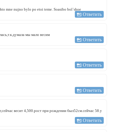
hto mne nujno bylo po etoi teme. Soasibo bol`shoe
Ответить
ась,т.к.думала мы мало весим
Ответить
Ответить
Ответить
г,сейчас весит 4,500.рост при рождении был52см.сейчас 58.у
Ответить