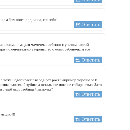
 норм большого родничка, спасибо!
Ответить
ия,незаменима для мамочек,особенно с учетом частой
рь я окончательно уверена,что с моим ребеночком все
Ответить
р тоже недобирает в весе,а вот рост например хорошо за 6
есяца вылезли 2 зубика,а остальные пока не собираються.Зато
его ещё надо любящей мамочке?
Ответить
рмацию!!!
Ответить