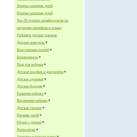
Центры развития детей
Центры развития детей
Топ-10 лучших онлайн-курсов по
изучению английского языка
Рейтинги детских товаров
Детские конкурсы
▼
Консультации врачей
▼
Беременность
▼
Имя для ребенка
▼
Детские пособия и документы
▼
Детское здоровье
▼
Детские болезни
▼
Развитие ребенка
▼
Воспитание ребенка
▼
Детская гигиена
▼
Питание детей
▼
Отдых с детьми
▼
Психология
▼
Здоровье и красота мамы
▼