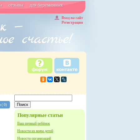
ы
отзывы
для беременных
Вход на сайт
Регистрация
 (
0)
Популярные статьи
Ваш первый ребёнок
Новости из мира детей
Новости организаций