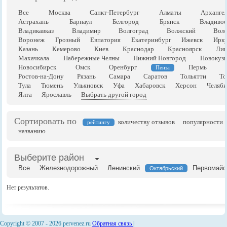
Все
Москва
Санкт-Петербург
Алматы
Арханге
Астрахань
Барнаул
Белгород
Брянск
Владивос
Владикавказ
Владимир
Волгоград
Волжский
Воло
Воронеж
Грозный
Евпатория
Екатеринбург
Ижевск
Ирку
Казань
Кемерово
Киев
Краснодар
Красноярск
Лип
Махачкала
Набережные Челны
Нижний Новгород
Новокузн
Новосибирск
Омск
Оренбург
Пермь
Пенза
Ростов-на-Дону
Рязань
Самара
Саратов
Тольятти
То
Тула
Тюмень
Ульяновск
Уфа
Хабаровск
Херсон
Челяби
Ялта
Ярославль
Выбрать другой город
Сортировать по
количеству отзывов
популярности
рейтингу
названию
Выберите район
Все
Железнодорожный
Ленинский
Первомайс
Октябрьский
Нет результатов.
Copyright © 2007 -
2026 pervenez.ru
Обратная связь
|