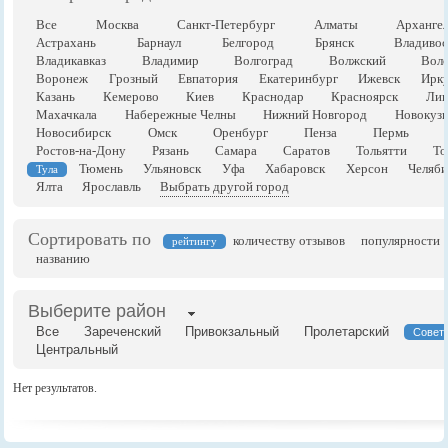
Все
Москва
Санкт-Петербург
Алматы
Арханге
Астрахань
Барнаул
Белгород
Брянск
Владивос
Владикавказ
Владимир
Волгоград
Волжский
Воло
Воронеж
Грозный
Евпатория
Екатеринбург
Ижевск
Ирку
Казань
Кемерово
Киев
Краснодар
Красноярск
Лип
Махачкала
Набережные Челны
Нижний Новгород
Новокузн
Новосибирск
Омск
Оренбург
Пенза
Пермь
Ростов-на-Дону
Рязань
Самара
Саратов
Тольятти
То
Тюмень
Ульяновск
Уфа
Хабаровск
Херсон
Челяби
Тула
Ялта
Ярославль
Выбрать другой город
Сортировать по
количеству отзывов
популярности
рейтингу
названию
Выберите район
Все
Зареченский
Привокзальный
Пролетарский
Совет
Центральный
Нет результатов.