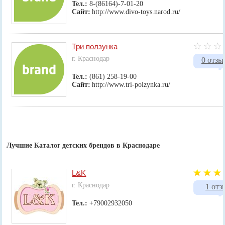
Тел.:
8-(86164)-7-01-20
Сайт:
http://www.divo-toys.narod.ru/
Три ползунка
г. Краснодар
0 отзы
Тел.:
(861) 258-19-00
Сайт:
http://www.tri-polzynka.ru/
Лучшие Каталог детских брендов в Краснодаре
L&K
г. Краснодар
1 отз
Тел.:
+79002932050