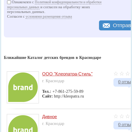
Ознакомлен с
Политикой конфиденциальности и обработки
и согласен на обработку моих
персональных данных
персональных данных.
Согласен с
условиями размещения отзыва
Отправ
Ближайшие Каталог детских брендов в Краснодаре
ООО "Клеопатра-Стиль"
г. Краснодар
0 отзы
Тел.:
+7-861-275-59-89
Сайт:
http://kleopatra.ru
Дивное
г. Краснодар
0 отзы