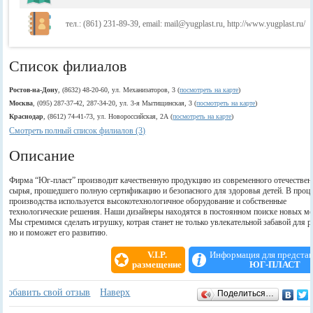
тел.: (861) 231-89-39, email: mail@yugplast.ru, http://www.yugplast.ru/
Список филиалов
Ростов-на-Дону
, (8632) 48-20-60, ул. Механизаторов, 3 (
посмотреть на карте
)
Москва
, (095) 287-37-42, 287-34-20, ул. 3-я Мытищинская, 3 (
посмотреть на карте
)
Краснодар
, (8612) 74-41-73, ул. Новороссийская, 2А (
посмотреть на карте
)
Смотреть полный список филиалов (3)
Описание
Фирма “Юг-пласт” производит качественную продукцию из современного отечествен
сырья, прошедшего полную сертификацию и безопасного для здоровья детей. В проце
производства используется высокотехнологичное оборудование и собственные
технологические решения. Наши дизайнеры находятся в постоянном поиске новых мо
Мы стремимся сделать игрушку, котрая станет не только увлекательной забавой для р
но и поможет его развитию.
V.I.P.
Информация для предста
размещение
ЮГ-ПЛАСТ
Отзывы
+
Добавить свой отзыв
Наверх
Поделиться…