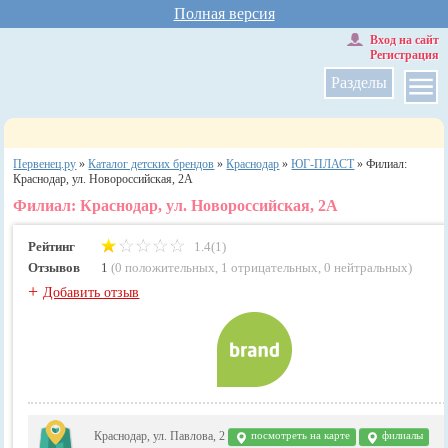
Полная версия
Вход на сайт
Регистрация
Разделы
Первенец.ру
»
Каталог детских брендов
»
Краснодар
»
ЮГ-ПЛАСТ
»
Филиал:
Краснодар, ул. Новороссийская, 2А
Филиал: Краснодар, ул. Новороссийская, 2А
Рейтинг
1.4(1)
Отзывов
1
(
0 положительных
,
1 отрицательных
,
0 нейтральных
)
+
Добавить отзыв
Краснодар, ул. Павлова, 2
посмотреть на карте
филиалы