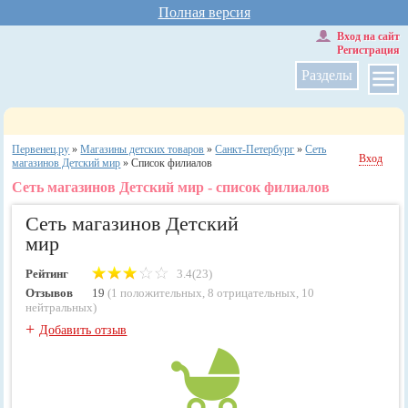
Полная версия
Вход на сайт
Регистрация
Разделы
Первенец.ру
»
Магазины детских товаров
»
Санкт-Петербург
»
Сеть
Вход
магазинов Детский мир
»
Cписок филиалов
Сеть магазинов Детский мир - список филиалов
Сеть магазинов Детский
мир
Рейтинг
3.4(23)
Отзывов
19
(
1 положительных
,
8 отрицательных
,
10
нейтральных
)
+
Добавить отзыв