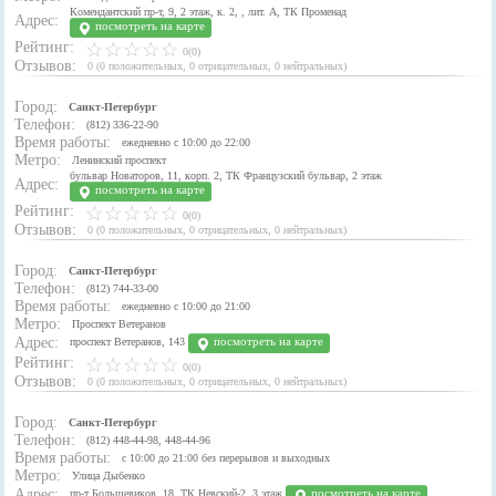
Комендантский пр-т, 9, 2 этаж, к. 2, , лит. А, ТК Променад
Адрес:
посмотреть на карте
Рейтинг:
0(0)
Отзывов:
0
(
0 положительных
,
0 отрицательных
,
0 нейтральных
)
Город:
Санкт-Петербург
Телефон:
(812) 336-22-90
Время работы:
ежедневно с 10:00 до 22:00
Метро:
Ленинский проспект
бульвар Новаторов, 11, корп. 2, ТК Французский бульвар, 2 этаж
Адрес:
посмотреть на карте
Рейтинг:
0(0)
Отзывов:
0
(
0 положительных
,
0 отрицательных
,
0 нейтральных
)
Город:
Санкт-Петербург
Телефон:
(812) 744-33-00
Время работы:
ежедневно с 10:00 до 21:00
Метро:
Проспект Ветеранов
Адрес:
посмотреть на карте
проспект Ветеранов, 143
Рейтинг:
0(0)
Отзывов:
0
(
0 положительных
,
0 отрицательных
,
0 нейтральных
)
Город:
Санкт-Петербург
Телефон:
(812) 448-44-98, 448-44-96
Время работы:
с 10:00 до 21:00 без перерывов и выходных
Метро:
Улица Дыбенко
Адрес:
посмотреть на карте
пр-т Большевиков, 18, ТК Невский-2, 3 этаж