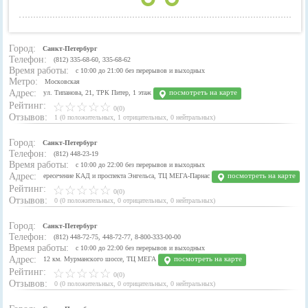
Город:
Санкт-Петербург
Телефон:
(812) 335-68-60, 335-68-62
Время работы:
с 10:00 до 21:00 без перерывов и выходных
Метро:
Московская
Адрес:
посмотреть на карте
ул. Типанова, 21, ТРК Питер, 1 этаж
Рейтинг:
0(0)
Отзывов:
1
(
0 положительных
,
1 отрицательных
,
0 нейтральных
)
Город:
Санкт-Петербург
Телефон:
(812) 448-23-19
Время работы:
с 10:00 до 22:00 без перерывов и выходных
Адрес:
посмотреть на карте
ересечение КАД и проспекта Энгельса, ТЦ МЕГА-Парнас
Рейтинг:
0(0)
Отзывов:
0
(
0 положительных
,
0 отрицательных
,
0 нейтральных
)
Город:
Санкт-Петербург
Телефон:
(812) 448-72-75, 448-72-77, 8-800-333-00-00
Время работы:
с 10:00 до 22:00 без перерывов и выходных
Адрес:
посмотреть на карте
12 км. Мурманского шоссе, ТЦ МЕГА
Рейтинг:
0(0)
Отзывов:
0
(
0 положительных
,
0 отрицательных
,
0 нейтральных
)