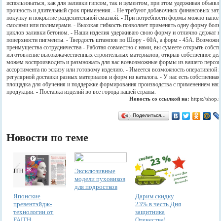
использоваться, как для заливки гипсом, так и цементом, при этом удерживая объяв
прочность и длительный срок применения. - Не требуют добавочных финансовых затр
покупку и покрытие разделительной смазкой. - При потребности формы можно напол
смолами или полимерами. - Высокая гибкость позволяет применять одну форму бол
циклов заливки бетоном. - Наши изделия удерживаю свою форму и отлично держат н
поверхности пигменты. - Твердость штампов по Шору - 60А, а форм - 45A. Возможно
преимущества сотрудничества - Работая совместно с нами, вы сумеете открыть собст
изготовление высококачественных строительных материалов, открыв собственное дел
можем воспроизводить и размножать для вас всевозможные формы из вашего персон
ассортимента по эскизу или готовому изделию. - Имеется возможность оперативной 
регулярной доставки разных материалов и форм из каталога. - У нас есть собственная
площадка для обучения и поддержке формирования производства с применением на
продукции. - Поставка изделий во все города нашей страны.
Новость со ссылкой на:
https://shop
Поделиться…
Новости по теме
Эксклюзивные
модели пуховиков
для подростков
Японские
Дарим скидку
превентэйдж-
23% в честь Дня
технологии от
защитника
FAITH
Отечества!