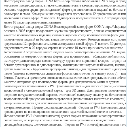
Волгоградский завод форм CONA https://shop.mycona.ru/ основан в 2005 году и прод
неустанно прогрессировать, а также совершенствовать качество производимых издели
считаясь лидером среди производителей форм для изготовления изделий из бетона, ги
полимеров и смол. Команда наших сотрудников представлена 12 профессиональными
мастерами в своей сфере. У нас есть 30 дилерских представительств в 20 городах стра
менее 10 тысяч признательных клиентов.
Волгоградский завод форм CONA Волгоградский завод форм CONA https://shop.myco
основан в 2005 году и продолжает неустанно прогрессировать, а также совершенствов
качество производимых изделий, считаясь лидером среди производителей форм для
изготовления изделий из бетона, гипса, полимеров и смол. Команда наших сотрудник
представлена 12 профессиональными мастерами в своей сфере. У нас есть 30 дилерск
представительств в 20 городах страны и не менее 10 тысяч признательных клиентов.
Ассортимент Ассортимент наших изделий очень разнообразен - не меньше 200 видов,
основными из которых считаются формы для производства: - облицовочной плитки, 
имитирует разные породы камня, текстуру дерева или кирпичной кладки; - оград и за
бетона: двухсторонних и односторонних, имитирующих натуральный камень, кирпич, 
другие материалы; - брусчатки (тротуарной плитки); - для художественных и декорат
панно (имеется возможность спецзаказа формы или изделия по вашему эскизу); - шт
бетона. Также мы презентуем готовые высококачественные продукты из гипса и бетон
качестве материала для производства формы для декоративного камня и других
разновидностей применяются: - PVP (поливинилпласт) - для плоских форм; - силикон
заключенный в стекловолоконный каркас - для 3D-литья. Для придания изготовленн
изделиям натуралистической окраски, отвечающей материалу аналогу, на бетоне испо
технологический процесс кислотного травления (применяются кислотные красители).
совершенно неопасен для использования на облицовочных материалах как снаружи, т
внутри помещения. Преимущества наших изделий - Формы из PVP (поливинилпласта
производятся на инновационном оснащении с гарантией высокой степени качества. -
Использование PVP (поливинилпласта) делает формы похожими на полиуретановые 
силиконовые, но гораздо крепче, гибче и они более устойчивы к воздействию
сильнодействующих щелочных веществ. - Формы из PVP многофункциональны и мо