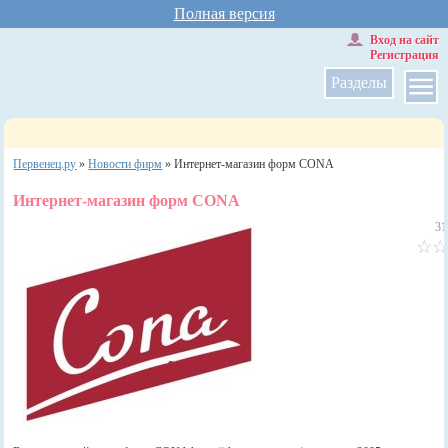
Полная версия
Вход на сайт
Регистрация
Разделы
Первенец.ру
»
Новости фирм
»
Интернет-магазин форм CONA
Интернет-магазин форм CONA
31