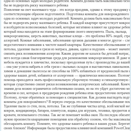
одна из основных задач молодых родителей. Комната должна быть максимально безоп
бы не подвергать риску маленького ребенка
Появление на свет маленького чуда – это всегда праздник, однако к этому празднику 
соответствующим образом подготовится. Подготовка комнаты для новорожденного
одна из основных задач молодых родителей. Комната должна быть максимально безоп
бы не подвергать риску маленького ребенка. В каждой квартире присутствует микро
и возбудители всевозможных болезней, которые негативно влияют на здоровье ребенк
который пока находится на этапе формирования своего иммунитета. Пыль, пыльца,
микроорганизмы, шерсть животных, пылевые клещи – это проблема 80% людей, стр
аллергией. Кожные заболевания, заболевания органов дыхания и многое другое – сле
недостаточного внимания к чистоте вашей квартиры. Качественное обеспыливание сте
потолка, удаление пыли и грязи из матраса, дивана, одеял и подушек – может значите
снизить риск возникновения аллергии. Каким дорогим не казался бы детский матрас,
него всегда самая благоприятная среда для размножения микроорганизмов. И даже н
мебель нуждается в химчистке, поскольку преодолевая путь с производства до вашей
– она уже успела набрать в себя грязи с пыльных складов и выставочных павильонов
химия и домашние пылесосы не способны на 100% избавиться от вредоносной пыли и
здоровье ваших детей, избавится от аллергенов — практически невозможно. Поэтому
помощь приходится звать профессиональную уборочную технику и гипоалергенную 
которая существенно снизит риски возникновения аллергических заболеваний. Конечн
знании дела можно ограничится собственными силами, но на это уйдет достаточно мн
времени и сил, которых в преддверии рождения ребенка итак предостаточно потрачен
Поэтому, лучше обратиться за помощью к специалистам. Как должна выглядеть подг
комнаты для новорожённого? В первую очередь это качественное обеспыливание по
Удаление пыли со стен, пола, потолка. Так же глубинная чистка штор, всей мягкой ме
ковров, кондиционера, батареи, плинтусов, ящика для игрушек, техники, предметов и
кровати, пеленального столика. Так же не помешает мойка окон. На последок обязате
нужно произвести кварцевание помещения или обработку озоном, что бы максималь
обеззаразить комнату. Помните, что здоровье вашего ребенка в ваших руках. Берегите
своих близких! Информация была предоставлена клининговой компанией PowerClean