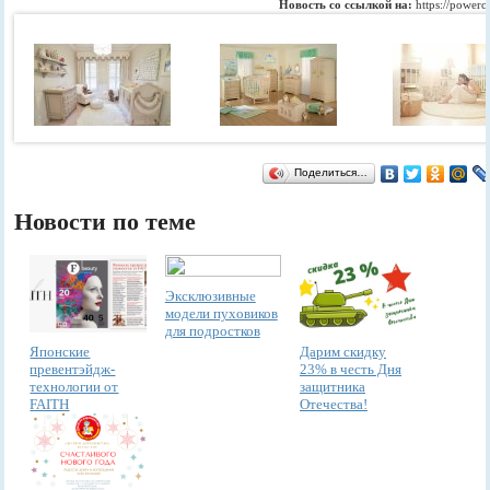
Новость со ссылкой на:
https://powerc
Поделиться…
Новости по теме
Эксклюзивные
модели пуховиков
для подростков
Японские
Дарим скидку
превентэйдж-
23% в честь Дня
технологии от
защитника
FAITH
Отечества!