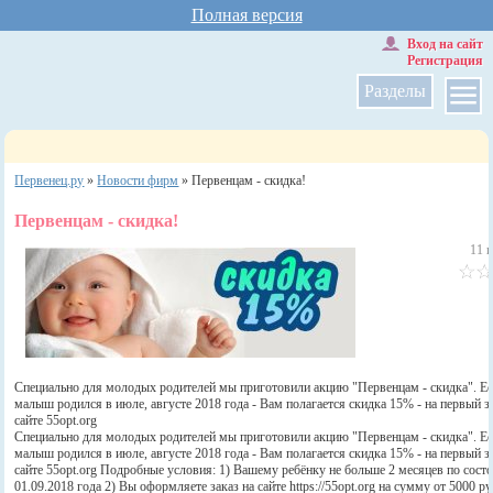
Полная версия
Вход на сайт
Регистрация
Разделы
Первенец.ру
»
Новости фирм
»
Первенцам - скидка!
Первенцам - скидка!
11 
Специально для молодых родителей мы приготовили акцию "Первенцам - скидка". Е
малыш родился в июле, августе 2018 года - Вам полагается скидка 15% - на первый з
сайте 55opt.org
Специально для молодых родителей мы приготовили акцию "Первенцам - скидка". Е
малыш родился в июле, августе 2018 года - Вам полагается скидка 15% - на первый з
сайте 55opt.org Подробные условия: 1) Вашему ребёнку не больше 2 месяцев по сост
01.09.2018 года 2) Вы оформляете заказ на сайте https://55opt.org на сумму от 5000 ру