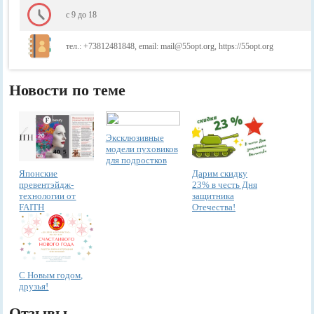
с 9 до 18
тел.: +73812481848, email: mail@55opt.org, https://55opt.org
Новости по теме
Эксклюзивные
модели пуховиков
для подростков
Японские
Дарим скидку
превентэйдж-
23% в честь Дня
технологии от
защитника
FAITH
Отечества!
С Новым годом,
друзья!
Отзывы