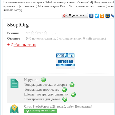
Вы указываете в комментариях "Мой первенец - клиент 55опторг" 4) Получаете свой 
присылаете фото-отзыв 5) Мы возвращаем Вам 15% от суммы первого заказа (на лич
либо на карту)
Поделиться…
55optOrg
Рейтинг
0(0)
Отзывов
0
(
0 положительных
,
0 отрицательных
,
0 нейтральных
)
+
Добавить отзыв
Игрушки
Товары для детского спорта
Товары для творчества
Школа, товары для развития
Электроника для детей
Омск, Биофабрика, д.28, корп.5, район Центральный
посмотреть на карте