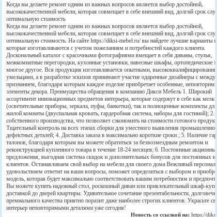
Когда вы делаете ремонт одним из важных вопросов является выбор достойной,
высококачественной мебели, которая совмещает в себе внешний вид, долгий срок сл
оптимальную стоимость
Когда вы делаете ремонт одним из важных вопросов является выбор достойной,
высококачественной мебели, которая совмещает в себе внешний вид, долгий срок сл
оптимальную стоимость. На сайте https://diksi-mebel.ru/ вы найдете лучшие варианты 
которые изготавливаются с учетом пожеланиям и потребностей каждого клиента.
Доскональный каталог с красочными фотографиями вмещает в себя диваны, стулья,
межкомнатные перегородки, кухонные установки, навесные шкафы, ортопедические 
многое другое. Вся продукция изготавливается опытными, высококвалифицированн
умельцами, а в разработке эскизов принимают участие одаренные дизайнеры с межд
признанием, благодаря которым каждое изделие приобретает особенные, неповторим
элементы декора. Преимущества обращения в компанию Дикси Мебель 1. Широкий
ассортимент инновационных предметов интерьера, которые содержут в себе как мелки
(осветительные приборы, зеркала, пуфы, банкетки), так и полноценные комплекты дл
жилой комнаты (двуспальная кровать, гардеробная система, наборы для гостиной); 2.
собственного производства, что позволяет сэкономить на стоимости готового продукт
Тщательный контроль на всех этапах сборки для уместного выявления промышленног
дефектных деталей; 4. Доставка заказа в максимально короткие сроки ; 5. Наличие г
талонов, благодаря которым вы можете обратиться за безвозмездным ремонтом и
реконструкцией купленного товара в течение 18-24 месяцев; 6. Постоянные акционны
предложения, выгодная система скидок и дополнительных бонусов для постоянных и
клиентов. Останавливаем свой выбор на мебели для своего дома Вежливый персонал
удовольствием ответит на ваши вопросы, поможет определиться с выбором и приобре
модель, которая будет максимально соответствовать вашим потребностям и предпочт
Вы можете купить надежный стол, роскошный диван или привлекательный шкаф-купе
доставкой до дверей квартиры. Удивительное сочетание презентабельности, долговечн
премиального качества приятно поразит даже наиболее строгих клиентов. Украсьте св
интерьер неповторимыми деталями уже сегодня!
Новость со ссылкой на:
https://dik