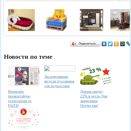
Поделиться…
Новости по теме
Эксклюзивные
модели пуховиков
для подростков
Японские
Дарим скидку
превентэйдж-
23% в честь Дня
технологии от
защитника
FAITH
Отечества!