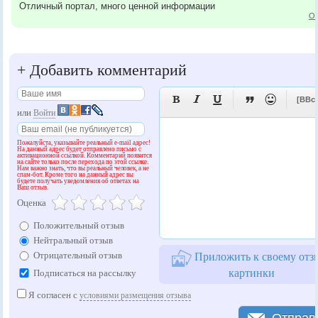
Отличный портал, много ценной информации
От
+
Добавить комментарий





[BBc
или
Войти
Пожалуйста, указывайте реальный e-mail адрес!
На данный адрес будет отправлено письмо с
активационной ссылкой. Комментарий появится
на сайте только после перехода по этой ссылке.
Нам важно знать, что вы реальный человек, а не
спам-бот. Кроме того на данный адрес вы
будете получать уведомления об ответах на
Ваш отзыв.
Оценка
Положительный отзыв
Нейтральный отзыв
Отрицательный отзыв
Приложить к своему отз
картинки
Подписаться на рассылку
Я согласен с
условиями размещения отзыва
Отправ