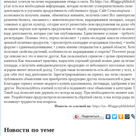
немалых успехов на почве выращивания птицы и скота. На https://xn--80ajgpcpbhkds4a
p1ai/ есть вся необходимая информация, которая позволит усовершенствовать свою
деятельность и улучшить продуктивность собственного труда. Сайт Сельхзпортала –
возможность получить знания, обменяться мнением, получить совет Все заинтересов
развитии бизнеса, связанного с животноводчеством, выращиванием овощных, плодо
злаковых и других культур, сегодня могут разместить свои предложения на доске об
на нашем портале или принять предложения от людей, специализирующихся на анало
виде деятельности, которые уже там опубликованы. Единственное условие – требуетс
регистрацию. Помимо этого, портал позволяет: • узнать последние новости относител
ценовой политики продуктов; • просмотреть календари огородников (посева); • пообщ
форуме с единомышленниками; • узнать мнение специалистов в данной области. Хотит
полезные свойства растений, особенности их выращивания и секреты? Посетите раздел
где описано все это и многое другое. Как пользоваться сервисом с целью приумножен
капитала Как показывает практика, вырастить хороший урожай можно даже на незнач
площади, а получить живодноводческую продукцию от небольшого поголовья скота
аграрии имеют неплохой доход. Сегодня такая возможность есть абсолютно у всех, к
для себя этот вид деятельности. Зарегистрировавшись на сервисе, вы легко сможете
публиковать объявления или приобретать продукцию других пользователей и даже те
Благодаря сервису можно недорого купить ядохимикаты, пестициды, удобрения и мн
другое. Воспользуйтесь платной услугой и поднимите свое объявление в категорию 
Такой ход позволит вам держать его всегда на виду. При необходимости звоните или
нам. Разработчики предусмотрели возможность обратной связи, и мы всегда рады пом
возникнут трудности или вопросы.
Новость со ссылкой на:
https://xn--80ajgpcpbhkds4a4g
Поделиться…
Новости по теме