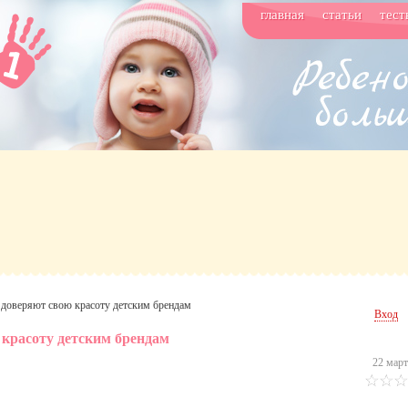
главная
статьи
тест
доверяют свою красоту детским брендам
Вход
красоту детским брендам
22 март