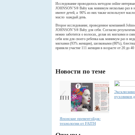
Исследование проводилось методом online интервью
JOHNSON’S® Baby как минимум несколько раз в не
имеют детей, а 90% из них также используют ма
масло каждый день.
Второе исследование, проведенное компанией Joh
JOHNSON’S® Baby для себя. Согласно результат
нежно заботится о волосах, делая их мягкими и
себя или для своего ребенка как минимум раз в н
мягкими (93% женщин), шелковыми (80%), блестящи
приняли участие 111 женщин в возрасте от 20 до
Новости по теме
Эксклюзивн
пуховиков д
Японские превентэйдж-
технологии от FAITH
Отзывы