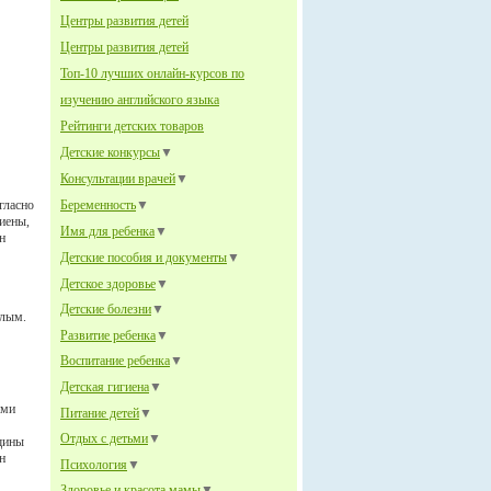
Центры развития детей
Центры развития детей
Топ-10 лучших онлайн-курсов по
изучению английского языка
Рейтинги детских товаров
Детские конкурсы
▼
Консультации врачей
▼
гласно
Беременность
▼
иены,
Имя для ребенка
▼
н
Детские пособия и документы
▼
Детское здоровье
▼
Детские болезни
▼
слым.
Развитие ребенка
▼
Воспитание ребенка
▼
Детская гигиена
▼
ами
Питание детей
▼
Отдых с детьми
▼
щины
н
Психология
▼
Здоровье и красота мамы
▼