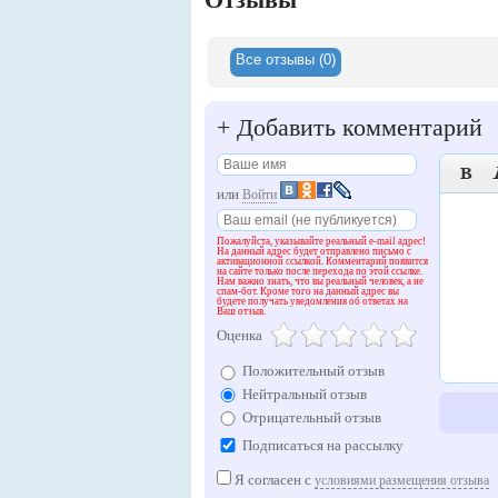
Все отзывы (0)
+
Добавить комментарий

или
Войти
Пожалуйста, указывайте реальный e-mail адрес!
На данный адрес будет отправлено письмо с
активационной ссылкой. Комментарий появится
на сайте только после перехода по этой ссылке.
Нам важно знать, что вы реальный человек, а не
спам-бот. Кроме того на данный адрес вы
будете получать уведомления об ответах на
Ваш отзыв.
Оценка
Положительный отзыв
Нейтральный отзыв
Отрицательный отзыв
Подписаться на рассылку
Я согласен с
условиями размещения отзыва