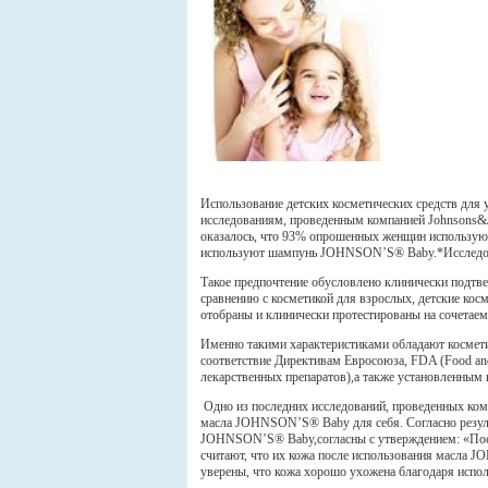
Использование детских косметических средств для 
исследованиям, проведенным компанией Johnsons&J
оказалось, что 93% опрошенных женщин использую
используют шампунь JOHNSON’S® Babу.*Исследован
Такое предпочтение обусловлено клинически подтв
сравнению с косметикой для взрослых, детские кос
отобраны и клинически протестированы на сочетаем
Именно такими характеристиками обладают космети
соответствие Директивам Евросоюза, FDA (Food and
лекарственных препаратов),а также установленным 
Одно из последних исследований, проведенных ко
масла JOHNSON’S® Baby для себя. Согласно резул
JOHNSON’S® Baby,согласны с утверждением: «По
считают, что их кожа после использования масла 
уверены, что кожа хорошо ухожена благодаря ис