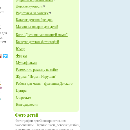
Детские нужности
▼
н
уют
Родителям на заметку
▼
Каталог детских брендов
я
Магазины товаров для детей
у
у для
Блог "Дневник начинающей мамы"
ся
 нем
Конкурс детских фотографий
Юмор
Форум
Мультфильмы
Разместить рекламу на сайте
Журнал "Игры и Игрушки"
Работа для мамы - франшиза Детского
Центра
О проекте
Благодарности
Фото детей
Фотографии детей покоряют своим
очарованием. Первые шаги, детские улыбки,
праздники и многие другие моменты из