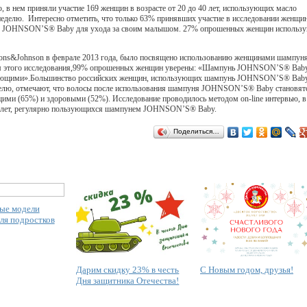
, в нем приняли участие 169 женщин в возрасте от 20 до 40 лет, использующих масло
делю. Интересно отметить, что только 63% принявших участие в исследовании женщи
сло JOHNSON’S® Babу для ухода за своим малышом. 27% опрошенных женщин использ
nsons&Johnson в феврале 2013 года, было посвящено использованию женщинами шампун
ам этого исследования,99% опрошенных женщин уверены: «Шампунь JOHNSON’S® Bab
 сияющими».Большинство российских женщин, использующих шампунь JOHNSON’S® Bab
еделю, отмечают, что волосы после использования шампуня JOHNSON’S® Babу становят
ми (65%) и здоровыми (52%). Исследование проводилось методом on-line интервью, в
 40 лет, регулярно пользующихся шампунем JOHNSON’S® Babу.
Поделиться…
ые модели
ля подростков
Дарим скидку 23% в честь
С Новым годом, друзья!
Дня защитника Отечества!