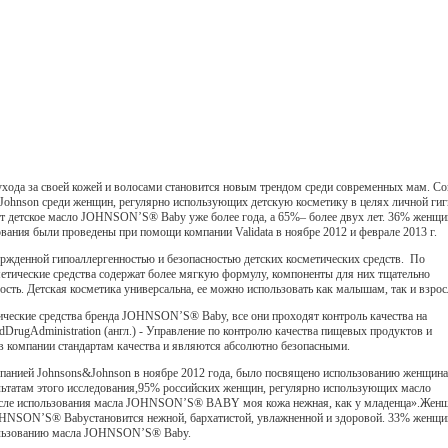
ухода за своей кожей и волосами становится новым трендом среди современных мам. Со
ohnson среди женщин, регулярно использующих детскую косметику в целях личной гиг
т детское масло JOHNSON’S® Babу уже более года, а 65%– более двух лет. 36% женщи
ия были проведены при помощи компании Validata в ноябре 2012 и феврале 2013 г.
ержденной гипоаллергенностью и безопасностью детских косметических средств. По
метические средства содержат более мягкую формулу, компоненты для них тщательно
ость. Детская косметика универсальна, ее можно использовать как малышам, так и взро
ческие средства бренда JOHNSON’S® Babу, все они проходят контроль качества на
DrugAdministration (англ.) - Управление по контролю качества пищевых продуктов и
в компании стандартам качества и являются абсолютно безопасными.
мпанией Johnsons&Johnson в ноябре 2012 года, было посвящено использованию женщин
ьтатам этого исследования,95% российских женщин, регулярно использующих масло
сле использования масла JOHNSON’S® BABY моя кожа нежная, как у младенца».Жен
JOHNSON’S® Babустановится нежной, бархатистой, увлажненной и здоровой. 33% женщи
пользованию масла JOHNSON’S® Babу.