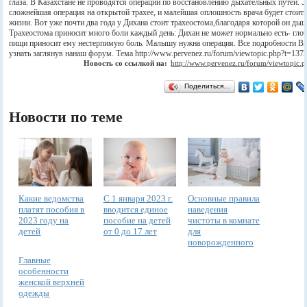
глаза. В Казахстане не проводятся операции по восстановлению дыхательных путей. 
сложнейшая операция на открытой трахее, и малейшая оплошность врача будет стоит
жизни. Вот уже почти два года у Дихана стоит трахеостома,благодаря которой он дыш
Трахеостома приносит много боли каждый день: Дихан не может нормально есть- гло
пищи приносит ему нестерпимую боль. Малышу нужна операция. Все подробности В
узнать заглянув нанаш форум. Тема http://www.pervenez.ru/forum/viewtopic.php?t=137
Новость со ссылкой на:
http://www.pervenez.ru/forum/viewtopic.
Поделиться…
Новости по теме
Какие ведомства
С 1 января 2023 г.
Основные правила
платят пособия в
вводится единое
наведения
2023 году на
пособие на детей
чистоты в комнате
детей
от 0 до 17 лет
для
новорожденного
Главные
особенности
женской верхней
одежды