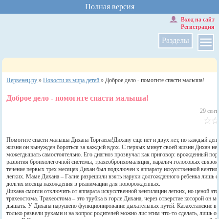
Полная версия
Вход на сайт
Регистрация
Разделы
Первенец.ру
»
Новости из мира детей
»
Доброе дело - помогите спасти малыша!
Доброе дело - помогите спасти малыша!
29 сент
Помогите спасти малыша Дихана Торгаева!Дихану еще нет и двух лет, но каждый день
жизни он вынужден бороться за каждый вдох. С первых минут своей жизни Дихан не
можетдышать самостоятельно. Его диагноз прозвучал как приговор: врожденный пор
развития бронхолегочной системы, трахеобронхомаляция, паралич голосовых связок
течение первых трех месяцев Дихан был подключен к аппарату искусственной вентил
легких. Маме Дихана – Галие разрешили взять наруки долгожданного ребенка лишь с
долгих месяца нахождения в реанимации для новорожденных.
Дихана смогли отключить от аппарата искусственной вентиляции легких, но ценой это
трахеостома. Трахеостома – это трубка в горле Дихана, через отверстие которой он м
дышать. У Дихана нарушено функционирование дыхательных путей. Казахстанские в
только развели руками и на вопрос родителей можно лис этим что-то сделать, лишь о