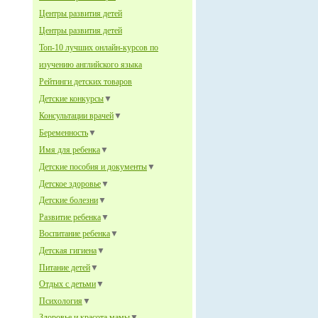
Центры развития детей
Центры развития детей
Топ-10 лучших онлайн-курсов по
изучению английского языка
Рейтинги детских товаров
Детские конкурсы
▼
Консультации врачей
▼
Беременность
▼
Имя для ребенка
▼
Детские пособия и документы
▼
Детское здоровье
▼
Детские болезни
▼
Развитие ребенка
▼
Воспитание ребенка
▼
Детская гигиена
▼
Питание детей
▼
Отдых с детьми
▼
Психология
▼
Здоровье и красота мамы
▼