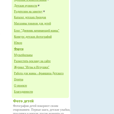
Детские нужности
▼
Родителям на заметку
▼
Каталог детских брендов
Магазины товаров для детей
Блог "Дневник начинающей мамы"
Конкурс детских фотографий
Юмор
Форум
Мультфильмы
Разместить рекламу на сайте
Журнал "Игры и Игрушки"
Работа для мамы - франшиза Детского
Центра
О проекте
Благодарности
Фото детей
Фотографии детей покоряют своим
очарованием. Первые шаги, детские улыбки,
праздники и многие другие моменты из