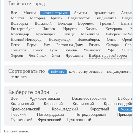
Выберите город
Все
Москва
Алматы
Архангельск
Астрах
Санкт-Петербург
Барнаул
Белгород
Брянск
Владивосток
Владикавказ
Влади
Волгоград
Волжский
Вологда
Воронеж
Грозный
Евпато
Екатеринбург
Ижевск
Иркутск
Казань
Кемерово
К
Краснодар
Красноярск
Липецк
Махачкала
Набережные Че
Нижний Новгород
Новокузнецк
Новосибирск
Омск
Оренб
Пенза
Пермь
Рим
Ростов-на-Дону
Рязань
Самара
Сара
Тольятти
Томск
Тула
Тюмень
Ульяновск
Уфа
Хабаро
Херсон
Челябинск
Ялта
Ярославль
Выбрать другой город
Сортировать по
количеству отзывов
популярности
рейтингу
названию
Выберите район
Все
Адмиралтейский
Василеостровский
Выборгс
Калининский
Кировский
Колпинский
Красногвардейс
Красносельский
Кронштадский
Курортный
Москов
Невский
Петроградский
Петродворцовый
Приморс
Пушкинский
Фрунзенский
Центральный
Нет результатов.