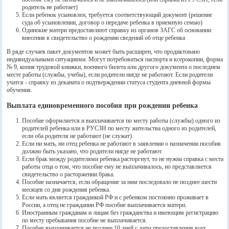
родитель не работает)
Если ребенок усыновлен, требуется соответствующий документ (решение
суда об усыновлении, договор о передаче ребенка в приемную семью)
Одинокие матери предоставляют справку из органов ЗАГС об основании
внесения в свидетельство о рождении сведений об отце ребенка
В ряде случаев пакет документов может быть расширен, что продиктовано
индивидуальными ситуациями. Могут потребоваться паспорта и ксерокопии, форма
№ 9, копия трудовой книжки, военного билета или другого документа о последнем
месте работы (службы, учебы), если родители нигде не работают. Если родители
учатся - справку из деканата о подтверждении статуса студента дневной формы
обучения.
Выплата единовременного пособия при рождении ребенка
Пособие оформляется и выплачивается по месту работы (службы) одного из
родителей ребенка или в РУСЗН по месту жительства одного из родителей,
если оба родителя не работают (не служат).
Если ни мать, ни отец ребенка не работают в заявлении о назначении пособия
должно быть указано, что родители нигде не работают.
Если брак между родителями ребенка расторгнут, то не нужна справка с места
работы отца о том, что пособие ему не выплачивалось, но представляется
свидетельство о расторжении брака.
Пособие назначается, если обращение за ним последовало не позднее шести
месяцев со дня рождения ребенка.
Если мать является гражданкой РФ и с ребенком постоянно проживает в
России, а отец не гражданин РФ пособие выплачивается матери.
Иностранным гражданам и лицам без гражданства и имеющим регистрацию
по месту пребывания пособие не выплачивается.
Пособие выплачивается не позднее 10 дней с даты предоставления всех