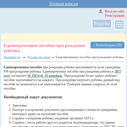
Полная версия
Вход на сайт
Регистрация
Разделы
Единовременное пособие при рождении
↓ Комментарии (29)
ребенка
→
→
Первенец.ру
Детские пособия
Единовременное пособие при рождении ребенка
Единовременное пособие
при рождении ребенка выплачивается всем гражданам
РФ при рождении ребенка. Единовременное пособие при рождении ребенка в
2017
году
составляет
16 350 руб. 33 копейки.
. При рождении более одного ребенка
пособие выплачивается на каждого. При рождении мертвого ребенка данный вид
пособия не назначается и не выплачивается. Разберем важные вопросы об этом
пособии.
Необходимый пакет документов
Заявление
Паспорт и ксерокопия документа удостоверяющего личность гражданина,
имеющего право на получение пособия
Справка о рождении ребенка, выданная органами ЗАГСа
Справка с места работы другого родителя подтверждающая, что данное
пособие ему не назначалось и не выплачивалось (или справка из РУСЗН, если