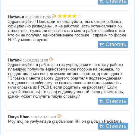
Ответить
Наталья
01.10.2012 15:36
Здравствуйте ! Подскажите пожалуйста, мы с отцом ребенка
официально разведены , я не работаю ,есть установления об
отцовстве , нужна ли справка с его места работы в собез о том
что он не получал единовременное пособие , справку по форме
№24 у меня на руках.
Ответить
Натали
15.08.2012 11:00
Здравствуйте! я работаю в гос учреждении и по месту работы
планирую получить единовременное пособие на ребенка, по
предоставлению всех документов мне понятно, кроме одного
"Справка с места работы другого родителя подтверждающая,
что данное пособие ему не назначалось и не выплачивалось
(или справка из РУСЗН, если родитель не работает)" Если
другой родитель(т. е папа) индивидуальный предприниматель,
где он может получить такую справку?
Ответить
Darya Khan
15.07.2012 16:08
Moy muj ne yavlyaetsya grajdaninom RF, on grajdanin Pakistana..
Ответить