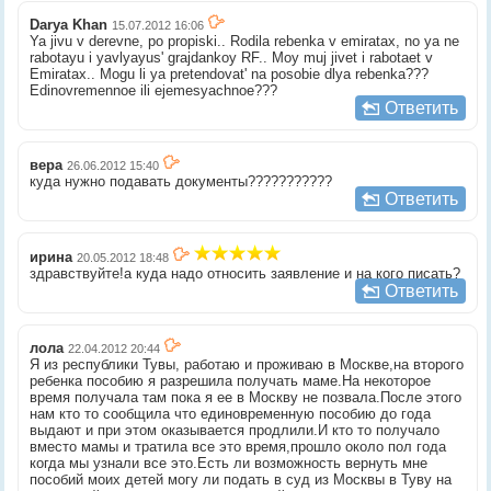
Darya Khan
15.07.2012 16:06
Ya jivu v derevne, po propiski.. Rodila rebenka v emiratax, no ya ne
rabotayu i yavlyayus' grajdankoy RF.. Moy muj jivet i rabotaet v
Emiratax.. Mogu li ya pretendovat' na posobie dlya rebenka???
Edinovremennoe ili ejemesyachnoe???
Ответить
вера
26.06.2012 15:40
куда нужно подавать документы???????????
Ответить
ирина
20.05.2012 18:48
здравствуйте!а куда надо относить заявление и на кого писать?
Ответить
лола
22.04.2012 20:44
Я из республики Тувы, работаю и проживаю в Москве,на второго
ребенка пособию я разрешила получать маме.На некоторое
время получала там пока я ее в Москву не позвала.После этого
нам кто то сообщила что единовременную пособию до года
выдают и при этом оказывается продлили.И кто то получало
вместо мамы и тратила все это время,прошло около пол года
когда мы узнали все это.Есть ли возможность вернуть мне
пособий моих детей могу ли подать в суд из Москвы в Туву на