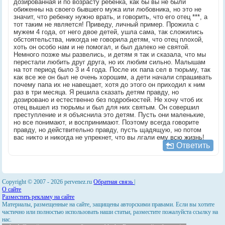
дозированная и по возрасту ребенка, как бы вы не были
обиженны на своего бывшего мужа или любовника, но это не
значит, что ребенку нужно врать, и говорить, что его отец ***, а
тот таким не является! Приведу, личный пример. Прожила с
мужем 4 года, от него двое детей, ушла сама, так сложились
обстоятельства, никогда не говорила детям, что отец плохой,
хоть он особо нам и не помогал, и был далеко не святой.
Немного позже мы развелись, и детям я так и сказала, что мы
перестали любить друг друга, но их любим сильно. Малышам
на тот период было 3 и 4 года. После их папа сел в тюрьму, так
как все же он был не очень хорошим, а дети начали спрашивать
почему папа их не навещает, хотя до этого он приходил к ним
раз в три месяца. Я решила сказать детям правду, но
дозировано и естественно без подробностей. Не хочу чтоб их
отец вышел из тюрьмы и был для них святым. Он совершил
преступление и я объяснила это детям. Пусть они маленькие,
но все понимают, и воспринимают. Поэтому всегда говорите
правду, но действительно правду, пусть щадящую, но потом
вас никто и никогда не упрекнет, что вы лгали ему всю жизнь!
Ответить
Copyright © 2007 -
2026 pervenez.ru
Обратная связь
|
О сайте
Разместить рекламу на сайте
Материалы, размещенные на сайте, защищены авторскими правами. Если вы хотите
частично или полностью использовать наши статьи, разместите пожалуйста ссылку на
нас.