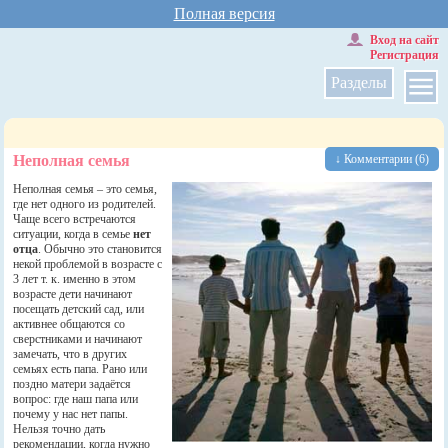
Полная версия
Вход на сайт
Регистрация
Разделы
Неполная семья
↓ Комментарии (6)
Неполная семья – это семья,
где нет одного из родителей.
Чаще всего встречаются
ситуации, когда в семье
нет
отца
. Обычно это становится
некой проблемой в возрасте с
3 лет т. к. именно в этом
возрасте дети начинают
посещать детский сад, или
активнее общаются со
сверстниками и начинают
замечать, что в других
семьях есть папа. Рано или
поздно матери задаётся
вопрос: где наш папа или
почему у нас нет папы.
Нельзя точно дать
рекомендации, когда нужно