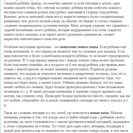
говорить ребёнку правду, это конечно зависит от всей ситуации в целом, одно
можно сказать точно, что, отвечая на вопрос ребёнка нужно избегать сильного
негатива или слишком резких или грубых замечаний в сторону отца ребёнка.
Конечно, дети из неполной семьи могут вырасти немного более стеснительными,
ранимыми, чем дети из полной семьи, но обычно это бывает в случае слишком
сложном эмоциональном состоянии матери. Мать, которая уверена, что справится с
задачей воспитания своего ребёнка, которая поддерживает и во всём старается
понять своего малыша, и не теряет своего душевного равновесия, сможет
вырастить замечательного сына или дочь.
Особенно актуальная проблема – это
появление нового папы
. Если ребёнок ещё
очень маленький, то этот период не является чем-то сложным для малыша. Если
папа появляется в более сознательном возрасте ребёнка, то он может отреагировать
по-разному. В 3 года период знакомства с новым членом семьи может протекать
более или менее спокойно, но в возрасте от 6 лет, когда ребёнок уже привык жить
только с мамой вдвоем, он может начинать протестовать. Родители должны
понимать, что малыш не относится негативно к конкретному человеку, хоть это и
кажется так, а под его отрицательными эмоциями часто скрывается страх, что
теперь всё будет иначе, а значит плохо. Ребёнок начинает бояться, что его мама
начнёт любить его меньше, будет больше проводить времени с этим незнакомым
человеком и т. д. В такой ситуации понимание и терпение следует проявить как
матери, так и новому отцу. Проводите больше времени все вместе, говорите, как вы
его любите, объясняйте что в новой сложившейся ситуации нет ничего плохого и т.
д.
Такая же сложная ситуация и у тех семей, где появляется
новая мама
. Многие
женщины уверены в том, что всегда смогут найти общий язык с ребёнком своего
мужчины, но часто сталкиваются с совсем противоположной ситуацией, оказываясь
к этому совершенно не готовы. Тут стоит дать один совет, женщина, входящая в
новый дом пытается как-то поменять то, что она считает теперь своим, в том числе