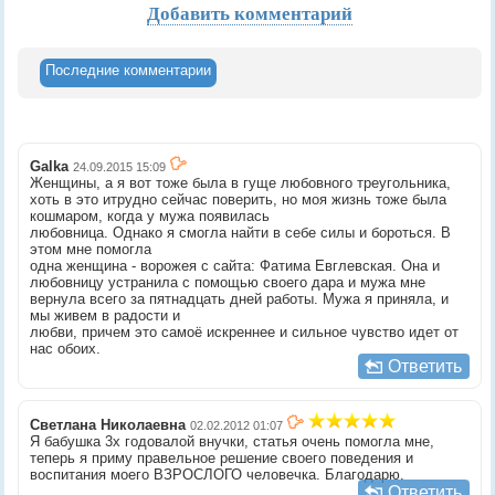
Добавить комментарий
Последние комментарии
Galka
24.09.2015 15:09
Женщины, а я вот тоже была в гуще любовного треугольника,
хоть в это итрудно сейчас поверить, но моя жизнь тоже была
кошмаром, когда у мужа появилась
любовница. Однако я смогла найти в себе силы и бороться. В
этом мне помогла
одна женщина - ворожея с сайта: Фатима Евглевская. Она и
любовницу устранила с помощью своего дара и мужа мне
вернула всего за пятнадцать дней работы. Мужа я приняла, и
мы живем в радости и
любви, причем это самоё искреннее и сильное чувство идет от
нас обоих.
Ответить
Светлана Николаевна
02.02.2012 01:07
Я бабушка 3х годовалой внучки, статья очень помогла мне,
теперь я приму правельное решение своего поведения и
воспитания моего ВЗРОСЛОГО человечка. Благодарю.
Ответить