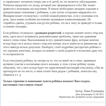
и «правильно» воспитать теперь уже и её детей, но это является заблуждением.
Попытки переделать тот уклад, который уже сформировался и без Вас может
привести к печальным последствиям. В начале необходимо наладить хорошие и
доверительные отношения с ребёнком, а уже потом осторожно направлять его.
Женщина может столкнуться с особой сильной ревностью, если у мужчины есть
дочь. Здесь важно особенно постепенно налаживать взаимопонимание. Не
старайтесь давить, угрожать или ругать ребёнка, это ни к чему не приведёт и только
усложнит ситуацию.
Если ребёнок столкнулся с
разводом родителей
, и хорошо помнит своего отца или
мать, здесь могут возникнуть дополнительные проблемы, такие как сравнения
нового члена семьи. Высказывания вслух сравнительных фраз, которые конечно
всегда будут не в пользу нового отца или матери, могут вывести из равновесия, но
этого никогда нельзя допускать. Наоборот, стоит подробнее расспросить ребёнка о
тех хороших качествах, которые он помнит о своём родителе и возможно даже что-
то воспроизвести.
Если отец (мать) ребёнка, не смотря на то, что он живёт не в семье, принимает
активное участие в воспитании своего малыша, в этом случае ребёнку нужно
объяснить, что у него всегда будет тот единственный настоящий отец (мать), а Вы не
претендуете на это место, и лишь хотите быть рядом с ребёнком, помогать ему,
общаться и т. д.
Только терпение и понимание чувств ребёнка поможет Вам создать
настоящею счастливую семью!
Автор: Нина Румянцева
Дата публикации 22.08.2011
Перепечатка без активной ссылки запрещена!