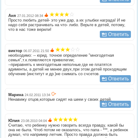
Аня
27.01.2012 08:34
Просто любить детей- это уже дар, а их улыбки награда! И не
надо себя растрачивать на что- либо. Верьте в детей, потому,
что в нас тоже верили!
Ответить
виктор
06.07.2011 21:50
необходимо: -- юрид. точное определение "многодетная
семья",т.к.появляются привелегии;
--приравнять к многодетным неполные,где не платятся
адименты, а детей не менее двух,при этом детей проходящим
обучение (институт и др.)не снимать со счсетов.
Ответить
Марина
24.02.2011 13:34
Ненавижу отцов,которые сидят на шееи у своих детей.
Ответить
Юлия
23.08.2010 04:04
Считаю, что ребенку нужно говорить всегда правду, какой бы
она не была. Чтоб потом не оказалось, что папа - ***, а ребенок
думал, что например летчик. Просто правда должна быть