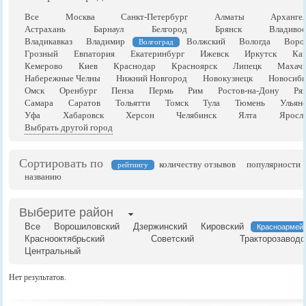
Все
Москва
Санкт-Петербург
Алматы
Арханге
Астрахань
Барнаул
Белгород
Брянск
Владивос
Владикавказ
Владимир
Волжский
Вологда
Воро
Волгоград
Грозный
Евпатория
Екатеринбург
Ижевск
Иркутск
Каз
Кемерово
Киев
Краснодар
Красноярск
Липецк
Махачк
Набережные Челны
Нижний Новгород
Новокузнецк
Новосиби
Омск
Оренбург
Пенза
Пермь
Рим
Ростов-на-Дону
Ря
Самара
Саратов
Тольятти
Томск
Тула
Тюмень
Ульян
Уфа
Хабаровск
Херсон
Челябинск
Ялта
Яросла
Выбрать другой город
Сортировать по
количеству отзывов
популярности
рейтингу
названию
Выберите район
Все
Ворошиловский
Дзержинский
Кировский
Красноармей
Краснооктябрьский
Советский
Тракторозаводс
Центральный
Нет результатов.