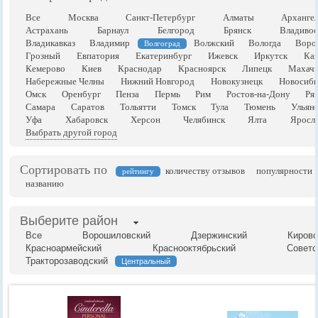
Все
Москва
Санкт-Петербург
Алматы
Арханге
Астрахань
Барнаул
Белгород
Брянск
Владивос
Владикавказ
Владимир
Волжский
Вологда
Воро
Волгоград
Грозный
Евпатория
Екатеринбург
Ижевск
Иркутск
Каз
Кемерово
Киев
Краснодар
Красноярск
Липецк
Махачк
Набережные Челны
Нижний Новгород
Новокузнецк
Новосиби
Омск
Оренбург
Пенза
Пермь
Рим
Ростов-на-Дону
Ря
Самара
Саратов
Тольятти
Томск
Тула
Тюмень
Ульян
Уфа
Хабаровск
Херсон
Челябинск
Ялта
Яросла
Выбрать другой город
Сортировать по
количеству отзывов
популярности
рейтингу
названию
Выберите район
Все
Ворошиловский
Дзержинский
Кировс
Красноармейский
Краснооктябрьский
Советс
Тракторозаводский
Центральный