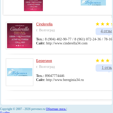
1
Cinderella
г. Волгоград
4 отзы
Тел.:
8 (904) 402-90-77 / 8 (961) 072-24-36 / 78-16
Сайт:
http://www.cinderella34.com
Берегиня
г. Волгоград
1 отзы
Тел.:
89047774446
Сайт:
http://www.bereginia34.ru
Copyright © 2007 -
2026 pervenez.ru
Обратная связь
|
О сайте