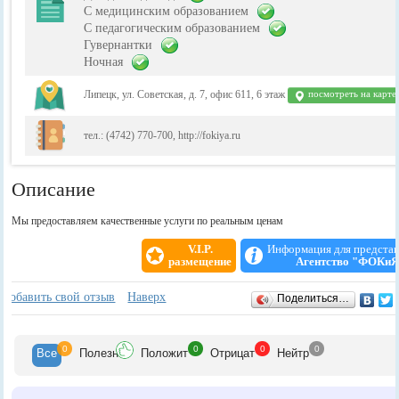
С медицинским образованием
С педагогическим образованием
Гувернантки
Ночная
Липецк, ул. Советская, д. 7, офис 611, 6 этаж
посмотреть на карте
тел.: (4742) 770-700, http://fokiya.ru
Описание
Мы предоставляем качественные услуги по реальным ценам
V.I.P.
Информация для предста
размещение
Агентство "ФОКиЯ
Отзывы
+
Добавить свой отзыв
Наверх
Поделиться…
0
0
0
0
Все
Полезн
Положит
Отрицат
Нейтр