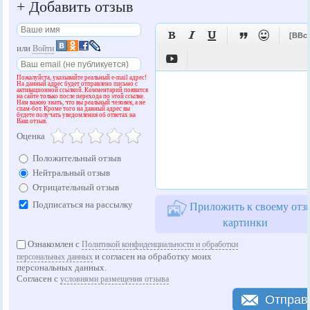
+
Добавить отзыв





[BBc
или
Войти

Пожалуйста, указывайте реальный e-mail адрес!
На данный адрес будет отправлено письмо с
активационной ссылкой. Комментарий появится
на сайте только после перехода по этой ссылке.
Нам важно знать, что вы реальный человек, а не
спам-бот. Кроме того на данный адрес вы
будете получать уведомления об ответах на
Ваш отзыв.
Оценка
Положительный отзыв
Нейтральный отзыв
Отрицательный отзыв
Подписаться на рассылку
Приложить к своему отз
картинки
Ознакомлен с
Политикой конфиденциальности и обработки
и согласен на обработку моих
персональных данных
персональных данных.
Согласен с
условиями размещения отзыва
Отправ