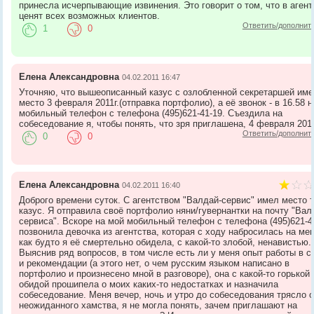
принесла исчерпывающие извинения. Это говорит о том, что в агент
ценят всех возможных клиентов.
Ответить/дополнит
1
0
Елена Александровна
04.02.2011 16:47
Уточняю, что вышеописанный казус с озлобленной секретаршей им
место 3 февраля 2011г.(отправка портфолио), а её звонок - в 16.58 
мобильный телефон с телефона (495)621-41-19. Съездила на
собеседование я, чтобы понять, что зря приглашена, 4 февраля 2011
Ответить/дополнит
0
0
Елена Александровна
04.02.2011 16:40
Доброго времени суток. С агентством "Валдай-сервис" имел место 
казус. Я отправила своё портфолио няни/гувернантки на почту "Вал
сервиса". Вскоре на мой мобильный телефон с телефона (495)621-4
позвонила девочка из агентства, которая с ходу набросилась на мен
как будто я её смертельно обидела, с какой-то злобой, ненавистью.
Выяснив ряд вопросов, в том числе есть ли у меня опыт работы в с
и рекомендации (а этого нет, о чем русским языком написано в
портфолио и произнесено мной в разговоре), она с какой-то горькой
обидой прошипела о моих каких-то недостатках и назначила
собеседование. Меня вечер, ночь и утро до собеседования трясло о
неожиданного хамства, я не могла понять, зачем приглашают на