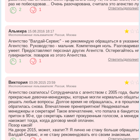
раз не побеседовав... Очень разочарована, считала это агенство л
Ответить/дополнит
2
1
Альмира
15.08.2016 18:17
Местоположение пользователя: Россия, Москва
Агентство "Валдай-Сервис" - не рекомендую обращаться в указанно
Агентство. Руководство - мальчик. Компетенция ноль. Разговариват
умеет. Предоставляют персонал других Агентств. Остерегайтесь ня
гувернанток. поваров из этого Агентства.
Ответить/дополнит
1
1
Виктория
03.09.2015 23:59
Местоположение пользователя: Россия, Москва
Агентство скатилось! Сотрудничала с агентством с 2005 года, были
прекрасные девочки-менеджеры, которые могли нормально общатьс
решать любые вопросы. Долгое время не обращалась, и в прошлом
обратилась снова. Впечатление пренеприятное! Неадекватные
менеджеры и секретари! Такое впечатление, что попала в бандитск
притон в 90-е, где секретарь хамит прокуренным голосом, а менедж
наезжает тогда, когда договор мной оплачен.
Позор какой!
На дворе 2015, может, хватит?! Я лично не стану больше обращатьс
Валдай-Сервис, и не стану рекомендовать его своим знакомым.
Ответить/дополнит