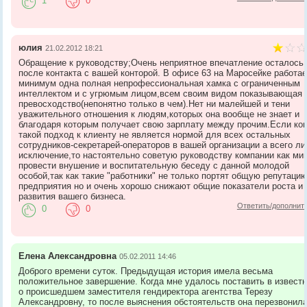
1
0
юлия
21.02.2012 18:21
Обращение к руководству;Очень неприятное впечатление осталось
после контакта с вашей конторой. В офисе 63 на Маросейке работае
минимум одна полная непрофессиональная хамка с ограниченным
интеллектом и с угрюмым лицом,всем своим видом показывающая 
превосходство(непонятно только в чем).Нет ни малейшей и тени
уважительного отношения к людям,которых она вообще не знает и
благодаря которым получает свою зарплату между прочим.Если ко
такой подход к клиенту не является нормой для всех остальных
сотрудников-секретарей-операторов в вашей организации а всего л
исключение,то настоятельно советую руководству компании как м
провести внушение и воспитательную беседу с данной молодой
особой,так как такие "работники" не только портят общую репутаци
предприятия но и очень хорошо снижают общие показатели роста и
развития вашего бизнеса.
Ответить/дополнит
0
0
Елена Александровна
05.02.2011 14:46
Доброго времени суток. Предыдущая история имела весьма
положительное завершение. Когда мне удалось поставить в извест
о происшедшем заместителя гендиректора агентства Терезу
Александровну, то после выяснения обстоятельств она перезвонила