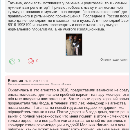
Татьяна, если есть мотивация у ребенка и родителей, то я - самый
нужный вам репетитор"! Привью любовь к языку и англоязычной
культуре, начиная с музыки - она создает "фонетическое поле" для
правильного и ритмичного произношения. Последнее в России вооб
никогда не преподают ни в школах, ни в вузах. А я - преподаю! Звон
8916-1998199 и начнем просвещать и воспитывать в культуре
нормального глобализма, а не убогого изоляционизма.
Ответить/дополнит
0
0
Евгения
26.10.2017 18:11
Местоположение пользователя: Россия, Москва
Обратилась в это агенство в 2010, предоставили вакансию не сразу 
опыта маловато, для начала пробный вариант на пару месяцев, отз
обо мне получили восторженные. Затем почти сразу хороший вариан
проработала там 4года, в течении этих лет, менеджер из агенства
позванивала - Татьяна, на новый год даже подарочки дарили, мол
обращайтесь только к нам. Потом декрет и 3 года дома, затем реши
выйти с полной уверенностью что меня помнят, в итоге - сменился 
только адрес, но и все работники агенства, со мной встретились в
коридоре взяли рекомендации и гудбай! Мальчик Никита ни о чем
работник, как он может меня предлагать кому-то, не зная меня, лич