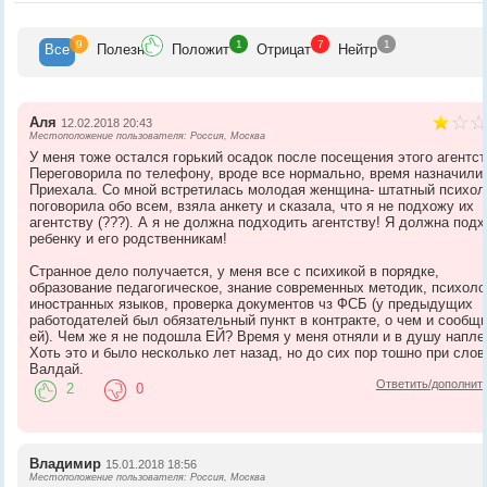
9
1
7
1
Все
Полезн
Положит
Отрицат
Нейтр
Аля
12.02.2018 20:43
Местоположение пользователя: Россия, Москва
У меня тоже остался горький осадок после посещения этого агентст
Переговорила по телефону, вроде все нормально, время назначили
Приехала. Со мной встретилась молодая женщина- штатный психоло
поговорила обо всем, взяла анкету и сказала, что я не подхожу их
агентству (???). А я не должна подходить агентству! Я должна под
ребенку и его родственникам!
Странное дело получается, у меня все с психикой в порядке,
образование педагогическое, знание современных методик, психоло
иностранных языков, проверка документов чз ФСБ (у предыдущих
работодателей был обязательный пункт в контракте, о чем и сообщ
ей). Чем же я не подошла ЕЙ? Время у меня отняли и в душу напле
Хоть это и было несколько лет назад, но до сих пор тошно при слов
Валдай.
Ответить/дополнит
2
0
Владимир
15.01.2018 18:56
Местоположение пользователя: Россия, Москва