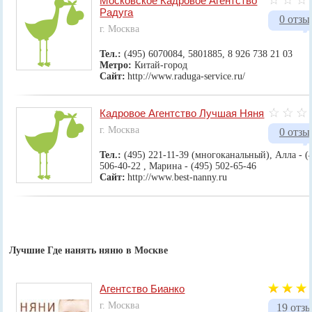
Московское Кадровое Агентство
Радуга
0 отзы
г. Москва
Тел.:
(495) 6070084, 5801885, 8 926 738 21 03
Метро:
Китай-город
Сайт:
http://www.raduga-service.ru/
Кадровое Агентство Лучшая Няня
г. Москва
0 отзы
Тел.:
(495) 221-11-39 (многоканальный), Алла - (
506-40-22 , Марина - (495) 502-65-46
Сайт:
http://www.best-nanny.ru
Лучшие Где нанять няню в Москве
Агентство Бианко
г. Москва
19 отз