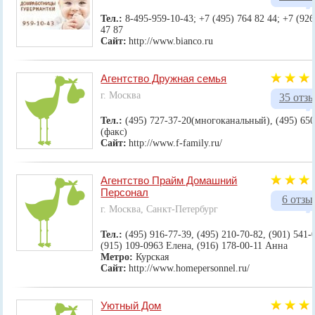
Тел.:
8-495-959-10-43; +7 (495) 764 82 44; +7 (926
47 87
Сайт:
http://www.bianco.ru
Агентство Дружная семья
г. Москва
35 отз
Тел.:
(495) 727-37-20(многоканальный), (495) 650
(факс)
Сайт:
http://www.f-family.ru/
Агентство Прайм Домашний
Персонал
6 отзы
г. Москва, Санкт-Петербург
Тел.:
(495) 916-77-39, (495) 210-70-82, (901) 541-
(915) 109-0963 Елена, (916) 178-00-11 Анна
Метро:
Курская
Сайт:
http://www.homepersonnel.ru/
Уютный Дом