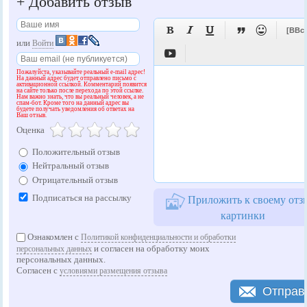
+
Добавить отзыв





[BBc
или
Войти

Пожалуйста, указывайте реальный e-mail адрес!
На данный адрес будет отправлено письмо с
активационной ссылкой. Комментарий появится
на сайте только после перехода по этой ссылке.
Нам важно знать, что вы реальный человек, а не
спам-бот. Кроме того на данный адрес вы
будете получать уведомления об ответах на
Ваш отзыв.
Оценка
Положительный отзыв
Нейтральный отзыв
Отрицательный отзыв
Подписаться на рассылку
Приложить к своему отз
картинки
Ознакомлен с
Политикой конфиденциальности и обработки
и согласен на обработку моих
персональных данных
персональных данных.
Согласен с
условиями размещения отзыва
Отправ