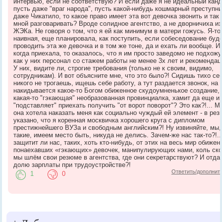
интервью, если не соответствую? И если даже я не идеальный канд
пусть даже "враг народа", пусть какой-нибудь кошмарный преступни
даже Чикатило, то какое право имеет эта вот девочка звонить и так 
мной разговаривать? Вроде солидное агентство, а не дворничиха из
ЖЭКа. Не говоря о том, что я ей как минимум в матери гожусь. Я-то
наивная, еще планировала, как поступить, если собеседование буд
проводить эта же девочка и в том же тоне, да и ехать ли вообще. И
когда приехала, то оказалось, что я им просто заведомо не подхожу,
как у них персонал со стажем работы не менее 3х лет и рекомендац
У них, видите ли, строгие требования (только не к своим, видимо,
сотрудникам). И вот объясните мне, что это было?! Сидишь тихо се
никого не трогаешь, ищешь себе работу, а тут раздается звонок, на 
накидывается какое-то Богом обиженное скудоумненькое создание,
какая-то "гэкающая" необразованная провинциалка, хамит да еще и
"подставляет" приехать получить "от ворот поворот"? Это как?!... М
она хотела наказать меня как социально чуждый ей элемент - в ре
указано, что я коренная москвичка хорошего круга с дипломом
престижнейшего ВУЗа и свободным английским?! Ну извиняйте, мы,
такие, имеем место быть, никуда не делись. Зачем-же нас так-то?!..
защитит ли нас, таких, хоть кто-нибудь, от этих на весь мир обижен
понаехавших «гэкающих» девочек, манипулирующих нами, коль ск
мы шлём свои резюме в агентства, где они секретарствуют? И отда
долю зарплаты при трудоустройстве?!
Ответить/дополнит
1
0