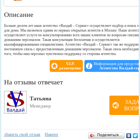
Описание
Больше десяти лет наше агентство «Валдай – Сервис» осуществляет подбор и поиск п
для дома. Мы являемся одним из первых открытых агентств в Москве. Наше агентст
осуществляет услуги по консультированию всех наших клиентов по вопросам связанн
домашним персоналом. Такая консультация бесплатная и осуществляется
квалифицированными специалистами. Агентство «Валдай – Сервис» так же поддержи
постоянную связь с предоставленным домашним персоналом. Такая связь необходим
того, чтобы наш персонал чувствовал поддержку со стороны агентства.
V.I.P.
Информация для предста
размещение
Агентство Валдай-се
На отзывы отвечает
Татьяна
ЗАДА
Менеджер
ВОПР
Отзывы
+
Добавить свой отзыв
Наверх
Поделиться…