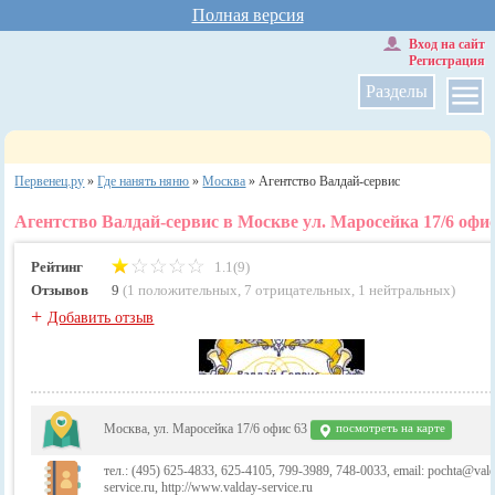
Полная версия
Вход на сайт
Регистрация
Разделы
Первенец.ру
»
Где нанять няню
»
Москва
»
Агентство Валдай-сервис
Агентство Валдай-сервис в Москве ул. Маросейка 17/6 офис
Рейтинг
1.1(9)
Отзывов
9
(
1 положительных
,
7 отрицательных
,
1 нейтральных
)
+
Добавить отзыв
Москва, ул. Маросейка 17/6 офис 63
посмотреть на карте
тел.: (495) 625-4833, 625-4105, 799-3989, 748-0033, email: pochta@val
service.ru, http://www.valday-service.ru