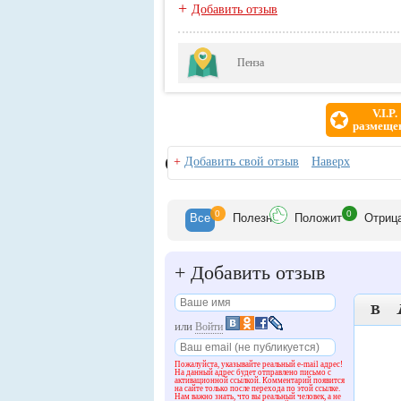
+
Добавить отзыв
Пенза
V.I.P.
размеще
Отзывы
+
Добавить свой отзыв
Наверх
0
0
Все
Полезн
Положит
Отриц
+
Добавить отзыв

или
Войти
Пожалуйста, указывайте реальный e-mail адрес!
На данный адрес будет отправлено письмо с
активационной ссылкой. Комментарий появится
на сайте только после перехода по этой ссылке.
Нам важно знать, что вы реальный человек, а не