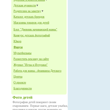
Детские нужности
▼
Родителям на заметку
▼
Каталог детских брендов
Магазины товаров для детей
Блог "Дневник начинающей мамы"
Конкурс детских фотографий
Юмор
Форум
Мультфильмы
Разместить рекламу на сайте
Журнал "Игры и Игрушки"
Работа для мамы - франшиза Детского
Центра
О проекте
Благодарности
Фото детей
Фотографии детей покоряют своим
очарованием. Первые шаги, детские улыбки,
праздники и многие другие моменты из