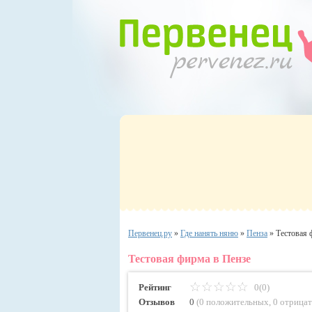
Первенец.ру
»
Где нанять няню
»
Пенза
»
Тестовая
Тестовая фирма в Пензе
Рейтинг
0(0)
Отзывов
0
(
0 положительных
,
0 отрица