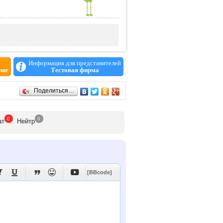
Информация для представителей
ние
Тестовая фирма
Поделиться…
0
0
ат
Нейтр





[BBcode]