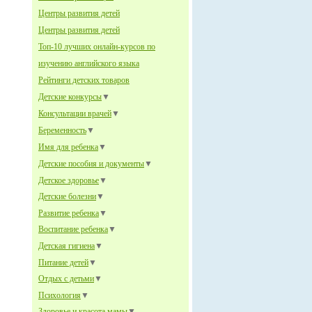
Центры развития детей
Центры развития детей
Топ-10 лучших онлайн-курсов по
изучению английского языка
Рейтинги детских товаров
Детские конкурсы
▼
Консультации врачей
▼
Беременность
▼
Имя для ребенка
▼
Детские пособия и документы
▼
Детское здоровье
▼
Детские болезни
▼
Развитие ребенка
▼
Воспитание ребенка
▼
Детская гигиена
▼
Питание детей
▼
Отдых с детьми
▼
Психология
▼
Здоровье и красота мамы
▼