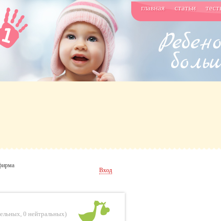
главная
статьи
тест
 фирма
Вход
тельных
,
0 нейтральных
)