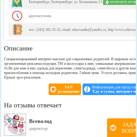
Екатеринбург, Екатеринбург, ул. Большакова 13
посмотреть на ка
круглосуточно
тел.: (343) 382-35-52, email: eduvsumke@yandex.ru, http://www.eduvsu
Описание
Специализированный интернет-магазин для современных родителей. В широком ассо
эргономичные рюкзачки ведущих ТМ и аксессуары к ним, уникальные американские 
Ju-Be для мам и пап, одежда для кормления, слингоодежда, слингобусы и другие вещ
приспособления в помощь молодым родителям. Гибкие цены. Услуги доставки, прим
Прокат эрго-рюкзачков.
V.I.P.
Информация для предста
размещение
Еду в сумке, интернет-м
На отзывы отвечает
Всеволод
ЗАДА
директор
ВОПР