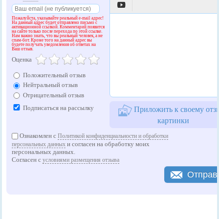

Пожалуйста, указывайте реальный e-mail адрес!
На данный адрес будет отправлено письмо с
активационной ссылкой. Комментарий появится
на сайте только после перехода по этой ссылке.
Нам важно знать, что вы реальный человек, а не
спам-бот. Кроме того на данный адрес вы
будете получать уведомления об ответах на
Ваш отзыв.
Оценка
Положительный отзыв
Нейтральный отзыв
Отрицательный отзыв
Подписаться на рассылку
Приложить к своему отз
картинки
Ознакомлен с
Политикой конфиденциальности и обработки
и согласен на обработку моих
персональных данных
персональных данных.
Согласен с
условиями размещения отзыва
Отправ