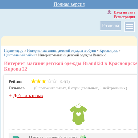
Полная версия
Вход на сайт
Регистрация
Разделы
Первенец.ру
»
Интернет магазины детской одежды и обуви
»
Красноярск
»
Центральный район
»
Интернет-магазин детской одежды Brandkid
Интернет-магазин детской одежды Brandkid в Красноярске 
Кирова 22
Рейтинг
3.4(1)
Отзывов
1
(
0 положительных
,
0 отрицательных
,
1 нейтральных
)
+
Добавить отзыв
Одежда для детей до года