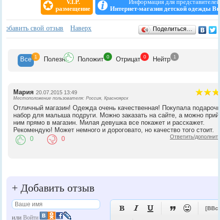
V.I.P.
Информация для представителе
размещение
Интернет-магазин детской одежды Br
Отзывы
+
Добавить свой отзыв
Наверх
Поделиться…
1
0
0
1
Все
Полезн
Положит
Отрицат
Нейтр
Мария
20.07.2015 13:49
Местоположение пользователя: Россия, Красноярск
Отличный магазин! Одежда очень качественная! Покупала подароч
набор для малыша подруги. Можно заказать на сайте, а можно прий
ним прямо в магазин. Милая девушка все покажет и расскажет.
Рекомендую! Может немного и дороговато, но качество того стоит.
Ответить/дополнит
0
0
+
Добавить отзыв





[BBc
или
Войти