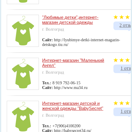
"Любимые детки",интернет-
магазин детской одежды
2 отз
г. Волгоград
Сайт:
http://lyubimye-detki-internet-magazin-
detskogo.tiu.ru/
Интернет-магазин "Маленький
Ангел"
1 отз
г. Волгоград
Тел.:
8 919 792-06-15
Сайт:
http://www.ma34.ru
Интернет-магaзин детской и
женской одежды "BabySecret"
1 отз
г. Волгоград
Тел.:
+7(906)4100200
Сайт:
http://babysecret34.ru/