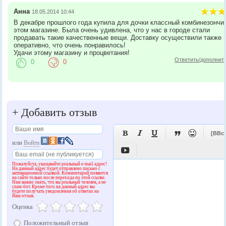
Анна
18.05.2014 10:44
В декабре прошлого года купила для дочки классный комбинезончик
этом магазине. Была очень удивлена, что у нас в городе стали
продавать такие качественные вещи. Доставку осуществили также
оперативно, что очень понравилось!
Удачи этому магазину и процветания!
Ответить/дополнит
0
0
+
Добавить отзыв





[BBc
или
Войти

Пожалуйста, указывайте реальный e-mail адрес!
На данный адрес будет отправлено письмо с
активационной ссылкой. Комментарий появится
на сайте только после перехода по этой ссылке.
Нам важно знать, что вы реальный человек, а не
спам-бот. Кроме того на данный адрес вы
будете получать уведомления об ответах на
Ваш отзыв.
Оценка
Положительный отзыв