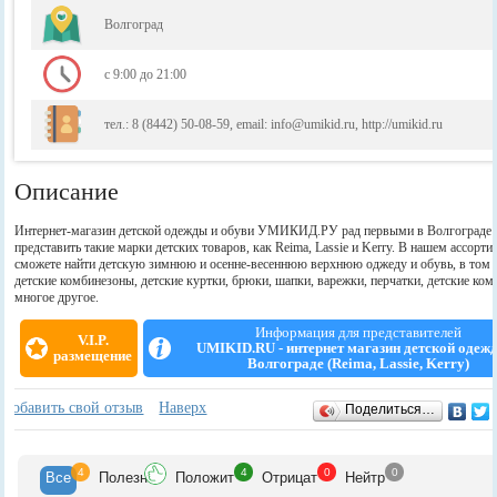
Волгоград
с 9:00 до 21:00
тел.: 8 (8442) 50-08-59, email: info@umikid.ru, http://umikid.ru
Описание
Интернет-магазин детской одежды и обуви УМИКИД.РУ рад первыми в Волгограде
представить такие марки детских товаров, как Reima, Lassie и Kerry. В нашем ассорт
сможете найти детскую зимнюю и осенне-весеннюю верхнюю оджеду и обувь, в том 
детские комбинезоны, детские куртки, брюки, шапки, варежки, перчатки, детские ком
многое другое.
Информация для представителей
V.I.P.
UMIKID.RU - интернет магазин детской одеж
размещение
Волгограде (Reima, Lassie, Kerry)
Отзывы
+
Добавить свой отзыв
Наверх
Поделиться…
4
4
0
0
Все
Полезн
Положит
Отрицат
Нейтр