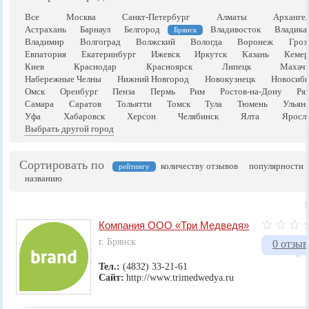
Все
Москва
Санкт-Петербург
Алматы
Арханге
Астрахань
Барнаул
Белгород
Владивосток
Владика
Брянск
Владимир
Волгоград
Волжский
Вологда
Воронеж
Гроз
Евпатория
Екатеринбург
Ижевск
Иркутск
Казань
Кемер
Киев
Краснодар
Красноярск
Липецк
Махачк
Набережные Челны
Нижний Новгород
Новокузнецк
Новосиби
Омск
Оренбург
Пенза
Пермь
Рим
Ростов-на-Дону
Ря
Самара
Саратов
Тольятти
Томск
Тула
Тюмень
Ульян
Уфа
Хабаровск
Херсон
Челябинск
Ялта
Яросла
Выбрать другой город
Сортировать по
количеству отзывов
популярности
рейтингу
названию
1
Компания ООО «Три Медведя»
г. Брянск
0 отзыв
Тел.:
(4832) 33-21-61
Сайт:
http://www.trimedwedya.ru